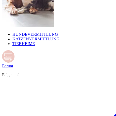
HUNDEVERMITTLUNG
KATZENVERMITTLUNG
TIERHEIME
Forum
Folge uns!