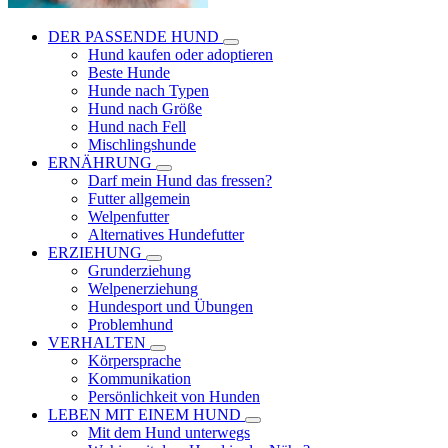
DER PASSENDE HUND
Hund kaufen oder adoptieren
Beste Hunde
Hunde nach Typen
Hund nach Größe
Hund nach Fell
Mischlingshunde
ERNÄHRUNG
Darf mein Hund das fressen?
Futter allgemein
Welpenfutter
Alternatives Hundefutter
ERZIEHUNG
Grunderziehung
Welpenerziehung
Hundesport und Übungen
Problemhund
VERHALTEN
Körpersprache
Kommunikation
Persönlichkeit von Hunden
LEBEN MIT EINEM HUND
Mit dem Hund unterwegs