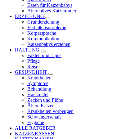
Essen für Katzenbabys
Alternatives Katzenfutter
ERZIEHUNG
Grunderziehung
Verhaltensprobleme
Körpersprache
Kommunikation
Katzenbabys erziehen
HALTUNG
Fakten und Tipps
Pflege
Reise
GESUNDHEIT
Krankheiten
Symptome
Behandlung
Hausmittel
Zecken und Flöhe
Ältere Katzen
Krankheiten vorbeugen
Schwangerschaft
Hygiene
ALLE RATGEBER
KATZENRASSEN