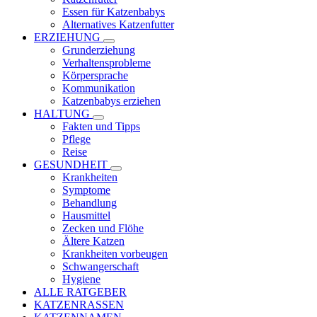
Essen für Katzenbabys
Alternatives Katzenfutter
ERZIEHUNG
Grunderziehung
Verhaltensprobleme
Körpersprache
Kommunikation
Katzenbabys erziehen
HALTUNG
Fakten und Tipps
Pflege
Reise
GESUNDHEIT
Krankheiten
Symptome
Behandlung
Hausmittel
Zecken und Flöhe
Ältere Katzen
Krankheiten vorbeugen
Schwangerschaft
Hygiene
ALLE RATGEBER
KATZENRASSEN