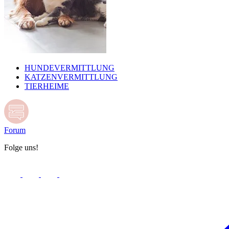
HUNDEVERMITTLUNG
KATZENVERMITTLUNG
TIERHEIME
Forum
Folge uns!