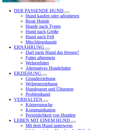
DER PASSENDE HUND
Hund kaufen oder adoptieren
Beste Hunde
Hunde nach Typen
Hund nach Größe
Hund nach Fell
Mischlingshunde
ERNÄHRUNG
Darf mein Hund das fressen?
Futter allgemein
Welpenfutter
Alternatives Hundefutter
ERZIEHUNG
Grunderziehung
Welpenerziehung
Hundesport und Übungen
Problemhund
VERHALTEN
Körpersprache
Kommunikation
Persönlichkeit von Hunden
LEBEN MIT EINEM HUND
Mit dem Hund unterwegs