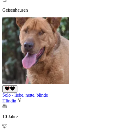
Geisenhausen
Solo - liebe, nette, blinde
Hündin
10 Jahre