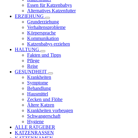
Essen für Katzenbabys
Alternatives Katzenfutter
ERZIEHUNG
Grunderziehung
Verhaltensprobleme
Körpersprache
Kommunikation
Katzenbabys erziehen
HALTUNG
Fakten und Tipps
Pflege
Reise
GESUNDHEIT
Krankheiten
Symptome
Behandlung
Hausmittel
Zecken und Flöhe
Ältere Katzen
Krankheiten vorbeugen
Schwangerschaft
Hygiene
ALLE RATGEBER
KATZENRASSEN