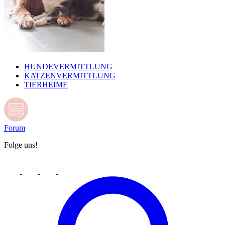
HUNDEVERMITTLUNG
KATZENVERMITTLUNG
TIERHEIME
Forum
Folge uns!