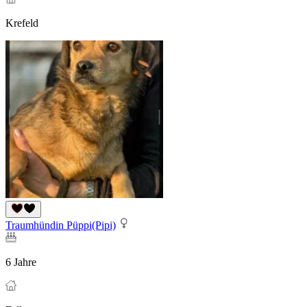
Krefeld
Traumhündin Püppi(Pipi)
6 Jahre