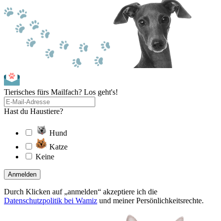
Tierisches fürs Mailfach? Los geht's!
Hast du Haustiere?
Hund
Katze
Keine
Anmelden
Durch Klicken auf „anmelden“ akzeptiere ich die
Datenschutzpolitik bei Wamiz
und meiner Persönlichkeitsrechte.