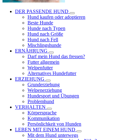
DER PASSENDE HUND
Hund kaufen oder adoptieren
Beste Hunde
Hunde nach Typen
Hund nach Größe
Hund nach Fell
Mischlingshunde
ERNÄHRUNG
Darf mein Hund das fressen?
Futter allgemein
Welpenfutter
Alternatives Hundefutter
ERZIEHUNG
Grunderziehung
Welpenerziehung
Hundesport und Übungen
Problemhund
VERHALTEN
Körpersprache
Kommunikation
Persönlichkeit von Hunden
LEBEN MIT EINEM HUND
Mit dem Hund unterwegs