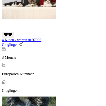
4 Kitten - warten in 97993
Creglingen
3 Monate
Europäisch Kurzhaar
Creglingen