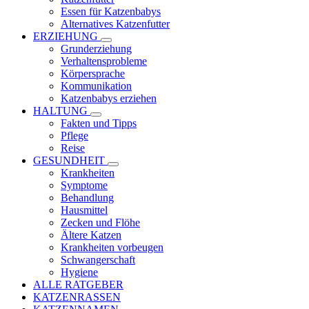
Essen für Katzenbabys
Alternatives Katzenfutter
ERZIEHUNG
Grunderziehung
Verhaltensprobleme
Körpersprache
Kommunikation
Katzenbabys erziehen
HALTUNG
Fakten und Tipps
Pflege
Reise
GESUNDHEIT
Krankheiten
Symptome
Behandlung
Hausmittel
Zecken und Flöhe
Ältere Katzen
Krankheiten vorbeugen
Schwangerschaft
Hygiene
ALLE RATGEBER
KATZENRASSEN