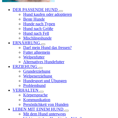
DER PASSENDE HUND
Hund kaufen oder adoptieren
Beste Hunde
Hunde nach Typen
Hund nach Größe
Hund nach Fell
Mischlingshunde
ERNÄHRUNG
Darf mein Hund das fressen?
Futter allgemein
Welpenfutter
Alternatives Hundefutter
ERZIEHUNG
Grunderziehung
Welpenerziehung
Hundesport und Übungen
Problemhund
VERHALTEN
Körpersprache
Kommunikation
Persönlichkeit von Hunden
LEBEN MIT EINEM HUND
Mit dem Hund unterwegs