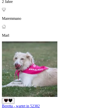
2 Jahre
Maremmano
Marl
Beretta - wartet in 52382