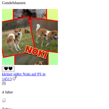
Gundelshausen
kleiner süßer Noki auf PS in
14513
4 Jahre