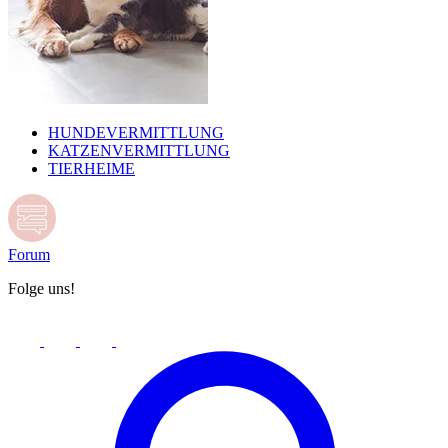
HUNDEVERMITTLUNG
KATZENVERMITTLUNG
TIERHEIME
Forum
Folge uns!