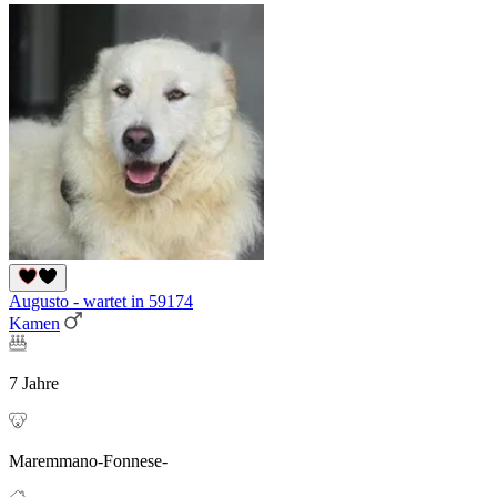
Augusto - wartet in 59174
Kamen
7 Jahre
Maremmano-Fonnese-