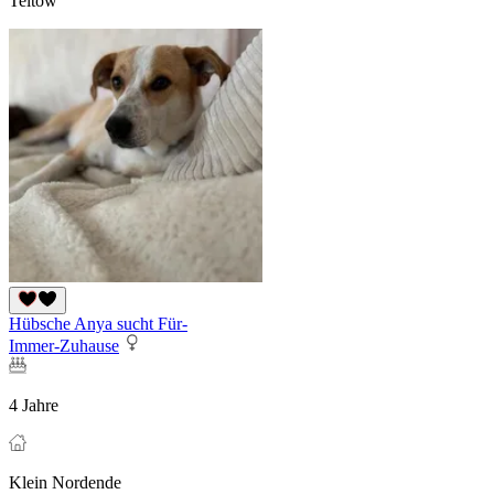
Teltow
Hübsche Anya sucht Für-
Immer-Zuhause
4 Jahre
Klein Nordende