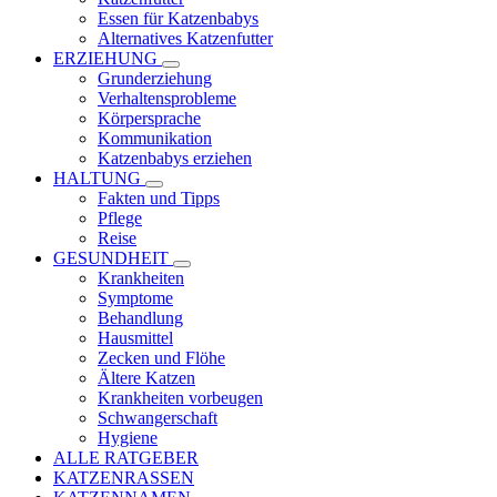
Essen für Katzenbabys
Alternatives Katzenfutter
ERZIEHUNG
Grunderziehung
Verhaltensprobleme
Körpersprache
Kommunikation
Katzenbabys erziehen
HALTUNG
Fakten und Tipps
Pflege
Reise
GESUNDHEIT
Krankheiten
Symptome
Behandlung
Hausmittel
Zecken und Flöhe
Ältere Katzen
Krankheiten vorbeugen
Schwangerschaft
Hygiene
ALLE RATGEBER
KATZENRASSEN