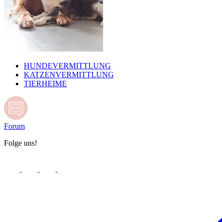
HUNDEVERMITTLUNG
KATZENVERMITTLUNG
TIERHEIME
Forum
Folge uns!