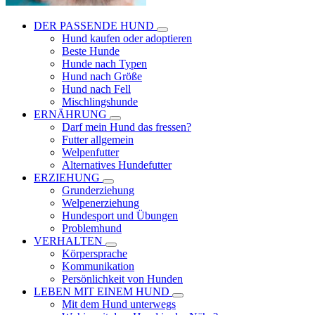
DER PASSENDE HUND
Hund kaufen oder adoptieren
Beste Hunde
Hunde nach Typen
Hund nach Größe
Hund nach Fell
Mischlingshunde
ERNÄHRUNG
Darf mein Hund das fressen?
Futter allgemein
Welpenfutter
Alternatives Hundefutter
ERZIEHUNG
Grunderziehung
Welpenerziehung
Hundesport und Übungen
Problemhund
VERHALTEN
Körpersprache
Kommunikation
Persönlichkeit von Hunden
LEBEN MIT EINEM HUND
Mit dem Hund unterwegs