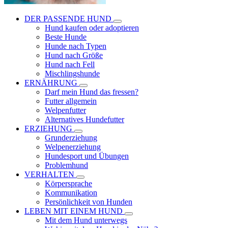
DER PASSENDE HUND
Hund kaufen oder adoptieren
Beste Hunde
Hunde nach Typen
Hund nach Größe
Hund nach Fell
Mischlingshunde
ERNÄHRUNG
Darf mein Hund das fressen?
Futter allgemein
Welpenfutter
Alternatives Hundefutter
ERZIEHUNG
Grunderziehung
Welpenerziehung
Hundesport und Übungen
Problemhund
VERHALTEN
Körpersprache
Kommunikation
Persönlichkeit von Hunden
LEBEN MIT EINEM HUND
Mit dem Hund unterwegs