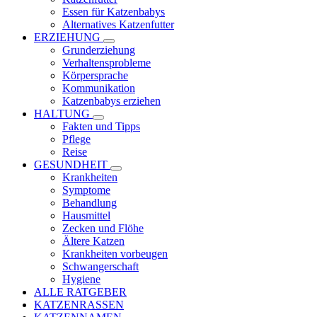
Essen für Katzenbabys
Alternatives Katzenfutter
ERZIEHUNG
Grunderziehung
Verhaltensprobleme
Körpersprache
Kommunikation
Katzenbabys erziehen
HALTUNG
Fakten und Tipps
Pflege
Reise
GESUNDHEIT
Krankheiten
Symptome
Behandlung
Hausmittel
Zecken und Flöhe
Ältere Katzen
Krankheiten vorbeugen
Schwangerschaft
Hygiene
ALLE RATGEBER
KATZENRASSEN