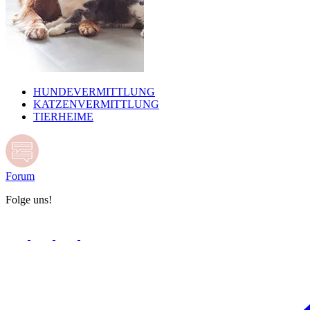
HUNDEVERMITTLUNG
KATZENVERMITTLUNG
TIERHEIME
Forum
Folge uns!