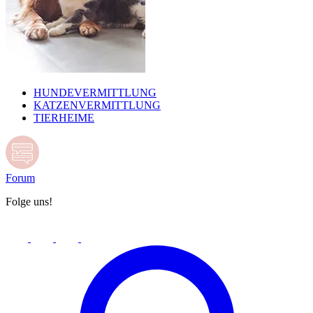
HUNDEVERMITTLUNG
KATZENVERMITTLUNG
TIERHEIME
Forum
Folge uns!