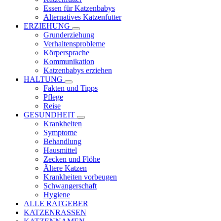
Essen für Katzenbabys
Alternatives Katzenfutter
ERZIEHUNG
Grunderziehung
Verhaltensprobleme
Körpersprache
Kommunikation
Katzenbabys erziehen
HALTUNG
Fakten und Tipps
Pflege
Reise
GESUNDHEIT
Krankheiten
Symptome
Behandlung
Hausmittel
Zecken und Flöhe
Ältere Katzen
Krankheiten vorbeugen
Schwangerschaft
Hygiene
ALLE RATGEBER
KATZENRASSEN