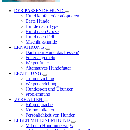
DER PASSENDE HUND
Hund kaufen oder adoptieren
Beste Hunde
Hunde nach Typen
Hund nach Größe
Hund nach Fell
Mischlingshunde
ERNÄHRUNG
Darf mein Hund das fressen?
Futter allgemein
Welpenfutter
Alternatives Hundefutter
ERZIEHUNG
Grunderziehung
Welpenerziehung
Hundesport und Übungen
Problemhund
VERHALTEN
Körpersprache
Kommunikation
Persönlichkeit von Hunden
LEBEN MIT EINEM HUND
Mit dem Hund unterwegs