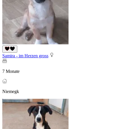
Samira - im Herzen gross
7 Monate
Niemegk