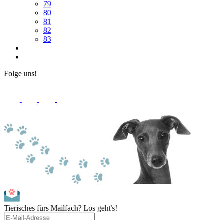
79
80
81
82
83
Folge uns!
Tierisches fürs Mailfach? Los geht's!