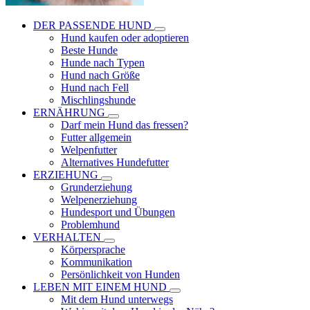
DER PASSENDE HUND
Hund kaufen oder adoptieren
Beste Hunde
Hunde nach Typen
Hund nach Größe
Hund nach Fell
Mischlingshunde
ERNÄHRUNG
Darf mein Hund das fressen?
Futter allgemein
Welpenfutter
Alternatives Hundefutter
ERZIEHUNG
Grunderziehung
Welpenerziehung
Hundesport und Übungen
Problemhund
VERHALTEN
Körpersprache
Kommunikation
Persönlichkeit von Hunden
LEBEN MIT EINEM HUND
Mit dem Hund unterwegs