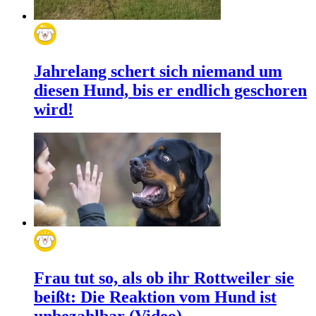
Jahrelang schert sich niemand um
diesen Hund, bis er endlich geschoren
wird!
Frau tut so, als ob ihr Rottweiler sie
beißt: Die Reaktion vom Hund ist
unbezahlbar (Video)