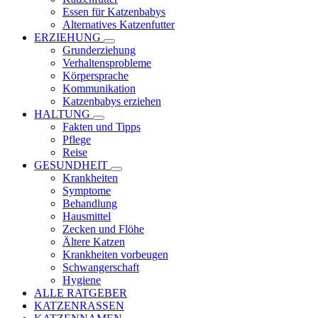
Essen für Katzenbabys
Alternatives Katzenfutter
ERZIEHUNG
Grunderziehung
Verhaltensprobleme
Körpersprache
Kommunikation
Katzenbabys erziehen
HALTUNG
Fakten und Tipps
Pflege
Reise
GESUNDHEIT
Krankheiten
Symptome
Behandlung
Hausmittel
Zecken und Flöhe
Ältere Katzen
Krankheiten vorbeugen
Schwangerschaft
Hygiene
ALLE RATGEBER
KATZENRASSEN