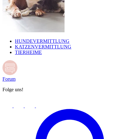
HUNDEVERMITTLUNG
KATZENVERMITTLUNG
TIERHEIME
Forum
Folge uns!