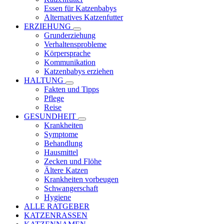
Essen für Katzenbabys
Alternatives Katzenfutter
ERZIEHUNG
Grunderziehung
Verhaltensprobleme
Körpersprache
Kommunikation
Katzenbabys erziehen
HALTUNG
Fakten und Tipps
Pflege
Reise
GESUNDHEIT
Krankheiten
Symptome
Behandlung
Hausmittel
Zecken und Flöhe
Ältere Katzen
Krankheiten vorbeugen
Schwangerschaft
Hygiene
ALLE RATGEBER
KATZENRASSEN