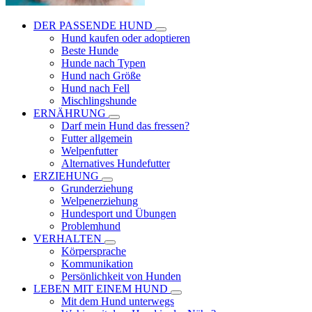
DER PASSENDE HUND
Hund kaufen oder adoptieren
Beste Hunde
Hunde nach Typen
Hund nach Größe
Hund nach Fell
Mischlingshunde
ERNÄHRUNG
Darf mein Hund das fressen?
Futter allgemein
Welpenfutter
Alternatives Hundefutter
ERZIEHUNG
Grunderziehung
Welpenerziehung
Hundesport und Übungen
Problemhund
VERHALTEN
Körpersprache
Kommunikation
Persönlichkeit von Hunden
LEBEN MIT EINEM HUND
Mit dem Hund unterwegs