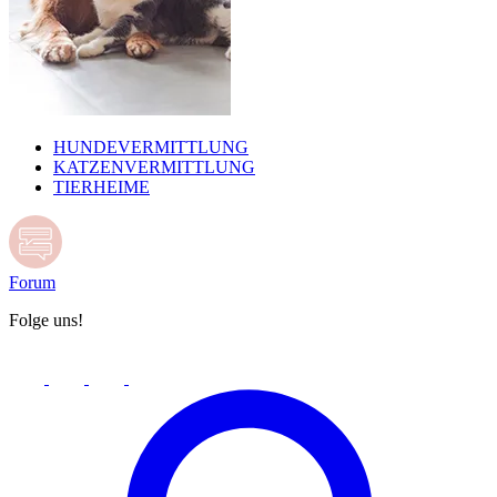
HUNDEVERMITTLUNG
KATZENVERMITTLUNG
TIERHEIME
Forum
Folge uns!