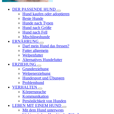
DER PASSENDE HUND
Hund kaufen oder adoptieren
Beste Hunde
Hunde nach Typen
Hund nach Größe
Hund nach Fell
Mischlingshunde
ERNÄHRUNG
Darf mein Hund das fressen?
Futter allgemein
Welpenfutter
Alternatives Hundefutter
ERZIEHUNG
Grunderziehung
Welpenerziehung
Hundesport und Übungen
Problemhund
VERHALTEN
Körpersprache
Kommunikation
Persönlichkeit von Hunden
LEBEN MIT EINEM HUND
Mit dem Hund unterwegs