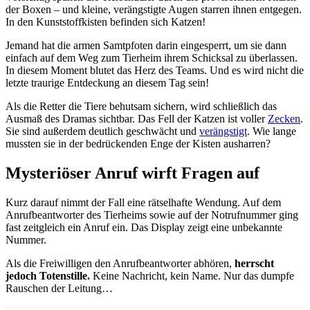
der Boxen – und kleine, verängstigte Augen starren ihnen entgegen.
In den Kunststoffkisten befinden sich Katzen!
Jemand hat die armen Samtpfoten darin eingesperrt, um sie dann
einfach auf dem Weg zum Tierheim ihrem Schicksal zu überlassen.
In diesem Moment blutet das Herz des Teams. Und es wird nicht die
letzte traurige Entdeckung an diesem Tag sein!
Als die Retter die Tiere behutsam sichern, wird schließlich das
Ausmaß des Dramas sichtbar. Das Fell der Katzen ist voller
Zecken
.
Sie sind außerdem deutlich geschwächt und
verängstigt
. Wie lange
mussten sie in der bedrückenden Enge der Kisten ausharren?
Mysteriöser Anruf wirft Fragen auf
Kurz darauf nimmt der Fall eine rätselhafte Wendung. Auf dem
Anrufbeantworter des Tierheims sowie auf der Notrufnummer ging
fast zeitgleich ein Anruf ein. Das Display zeigt eine unbekannte
Nummer.
Als die Freiwilligen den Anrufbeantworter abhören,
herrscht
jedoch Totenstille.
Keine Nachricht, kein Name. Nur das dumpfe
Rauschen der Leitung…