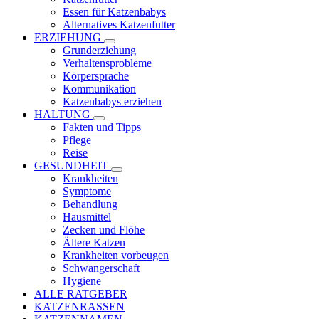
Essen für Katzenbabys
Alternatives Katzenfutter
ERZIEHUNG
Grunderziehung
Verhaltensprobleme
Körpersprache
Kommunikation
Katzenbabys erziehen
HALTUNG
Fakten und Tipps
Pflege
Reise
GESUNDHEIT
Krankheiten
Symptome
Behandlung
Hausmittel
Zecken und Flöhe
Ältere Katzen
Krankheiten vorbeugen
Schwangerschaft
Hygiene
ALLE RATGEBER
KATZENRASSEN