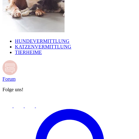
HUNDEVERMITTLUNG
KATZENVERMITTLUNG
TIERHEIME
Forum
Folge uns!