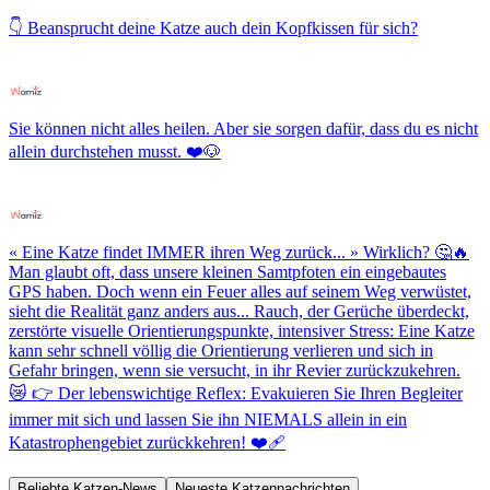
👇 Beansprucht deine Katze auch dein Kopfkissen für sich?
Sie können nicht alles heilen. Aber sie sorgen dafür, dass du es nicht
allein durchstehen musst. ❤️🐶
« Eine Katze findet IMMER ihren Weg zurück... » Wirklich? 🤔🔥
Man glaubt oft, dass unsere kleinen Samtpfoten ein eingebautes
GPS haben. Doch wenn ein Feuer alles auf seinem Weg verwüstet,
sieht die Realität ganz anders aus... Rauch, der Gerüche überdeckt,
zerstörte visuelle Orientierungspunkte, intensiver Stress: Eine Katze
kann sehr schnell völlig die Orientierung verlieren und sich in
Gefahr bringen, wenn sie versucht, in ihr Revier zurückzukehren.
😿 👉 Der lebenswichtige Reflex: Evakuieren Sie Ihren Begleiter
immer mit sich und lassen Sie ihn NIEMALS allein in ein
Katastrophengebiet zurückkehren! ❤️‍🩹
Beliebte Katzen-News
Neueste Katzennachrichten