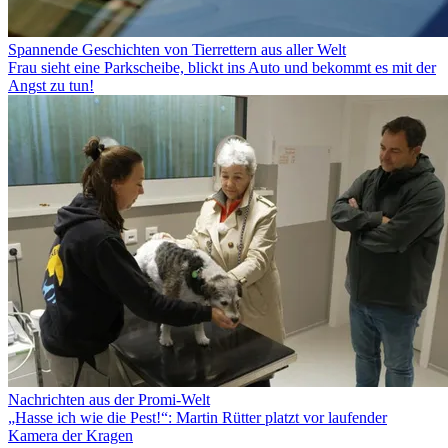
Spannende Geschichten von Tierrettern aus aller Welt
Frau sieht eine Parkscheibe, blickt ins Auto und bekommt es mit der
Angst zu tun!
Nachrichten aus der Promi-Welt
„Hasse ich wie die Pest!“: Martin Rütter platzt vor laufender
Kamera der Kragen