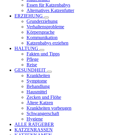
Essen für Katzenbabys
Alternatives Katzenfutter
ERZIEHUNG
Grunderziehung
Verhaltensprobleme
Körpersprache
Kommunikation
Katzenbabys erziehen
HALTUNG
Fakten und Tipps
Pflege
Reise
GESUNDHEIT
Krankheiten
Symptome
Behandlung
Hausmittel
Zecken und Flöhe
Ältere Katzen
Krankheiten vorbeugen
Schwangerschaft
Hygiene
ALLE RATGEBER
KATZENRASSEN