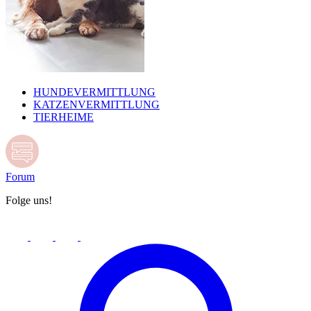
HUNDEVERMITTLUNG
KATZENVERMITTLUNG
TIERHEIME
Forum
Folge uns!