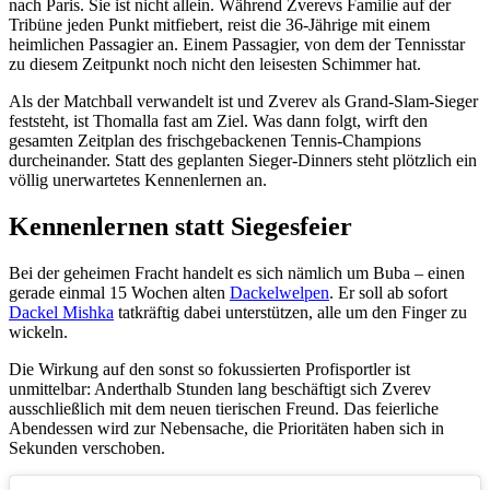
nach Paris. Sie ist nicht allein. Während Zverevs Familie auf der
Tribüne jeden Punkt mitfiebert, reist die 36-Jährige mit einem
heimlichen Passagier an. Einem Passagier, von dem der Tennisstar
zu diesem Zeitpunkt noch nicht den leisesten Schimmer hat.
Als der Matchball verwandelt ist und Zverev als Grand-Slam-Sieger
feststeht, ist Thomalla fast am Ziel. Was dann folgt, wirft den
gesamten Zeitplan des frischgebackenen Tennis-Champions
durcheinander. Statt des geplanten Sieger-Dinners steht plötzlich ein
völlig unerwartetes Kennenlernen an.
Kennenlernen statt Siegesfeier
Bei der geheimen Fracht handelt es sich nämlich um Buba – einen
gerade einmal 15 Wochen alten
Dackelwelpen
. Er soll ab sofort
Dackel Mishka
tatkräftig dabei unterstützen, alle um den Finger zu
wickeln.
Die Wirkung auf den sonst so fokussierten Profisportler ist
unmittelbar: Anderthalb Stunden lang beschäftigt sich Zverev
ausschließlich mit dem neuen tierischen Freund. Das feierliche
Abendessen wird zur Nebensache, die Prioritäten haben sich in
Sekunden verschoben.