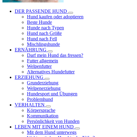
DER PASSENDE HUND
Hund kaufen oder adoptieren
Beste Hunde
Hunde nach Typen
Hund nach Größe
Hund nach Fell
Mischlingshunde
ERNÄHRUNG
Darf mein Hund das fressen?
Futter allgemein
Welpenfutter
Alternatives Hundefutter
ERZIEHUNG
Grunderziehung
Welpenerziehung
Hundesport und Übungen
Problemhund
VERHALTEN
Körpersprache
Kommunikation
Persönlichkeit von Hunden
LEBEN MIT EINEM HUND
Mit dem Hund unterwegs