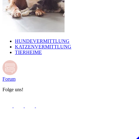
HUNDEVERMITTLUNG
KATZENVERMITTLUNG
TIERHEIME
Forum
Folge uns!