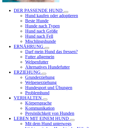
DER PASSENDE HUND
Hund kaufen oder adoptieren
Beste Hunde
Hunde nach Typen
Hund nach Größe
Hund nach Fell
Mischlingshunde
ERNÄHRUNG
Darf mein Hund das fressen?
Futter allgemein
Welpenfutter
Alternatives Hundefutter
ERZIEHUNG
Grunderziehung
Welpenerziehung
Hundesport und Übungen
Problemhund
VERHALTEN
Körpersprache
Kommunikation
Persönlichkeit von Hunden
LEBEN MIT EINEM HUND
Mit dem Hund unterwegs