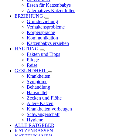
Essen für Katzenbabys
Alternatives Katzenfutter
ERZIEHUNG
Grunderziehung
Verhaltensprobleme
Körpersprache
Kommunikation
Katzenbabys erziehen
HALTUNG
Fakten und Tipps
Pflege
Reise
GESUNDHEIT
Krankheiten
Symptome
Behandlung
Hausmittel
Zecken und Flöhe
Ältere Katzen
Krankheiten vorbeugen
Schwangerschaft
Hygiene
ALLE RATGEBER
KATZENRASSEN