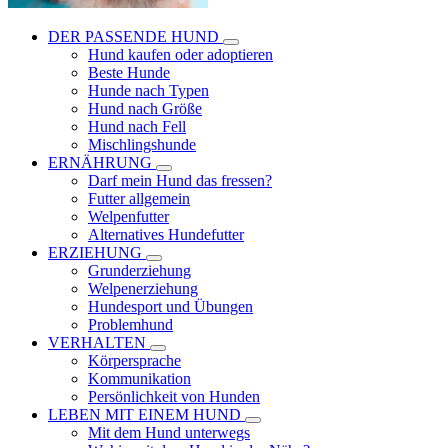
DER PASSENDE HUND
Hund kaufen oder adoptieren
Beste Hunde
Hunde nach Typen
Hund nach Größe
Hund nach Fell
Mischlingshunde
ERNÄHRUNG
Darf mein Hund das fressen?
Futter allgemein
Welpenfutter
Alternatives Hundefutter
ERZIEHUNG
Grunderziehung
Welpenerziehung
Hundesport und Übungen
Problemhund
VERHALTEN
Körpersprache
Kommunikation
Persönlichkeit von Hunden
LEBEN MIT EINEM HUND
Mit dem Hund unterwegs