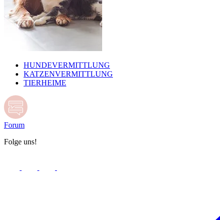
HUNDEVERMITTLUNG
KATZENVERMITTLUNG
TIERHEIME
Forum
Folge uns!