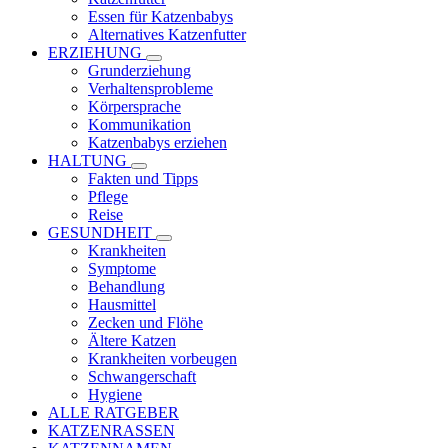
Essen für Katzenbabys
Alternatives Katzenfutter
ERZIEHUNG
Grunderziehung
Verhaltensprobleme
Körpersprache
Kommunikation
Katzenbabys erziehen
HALTUNG
Fakten und Tipps
Pflege
Reise
GESUNDHEIT
Krankheiten
Symptome
Behandlung
Hausmittel
Zecken und Flöhe
Ältere Katzen
Krankheiten vorbeugen
Schwangerschaft
Hygiene
ALLE RATGEBER
KATZENRASSEN