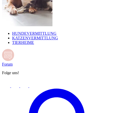
HUNDEVERMITTLUNG
KATZENVERMITTLUNG
TIERHEIME
Forum
Folge uns!