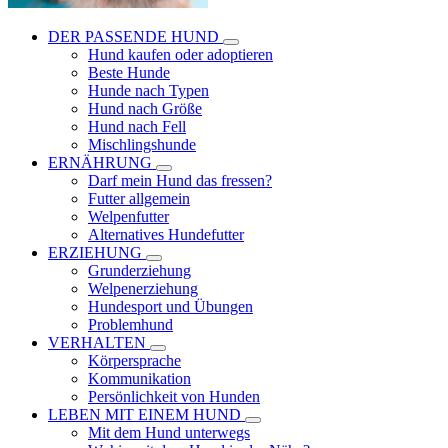
DER PASSENDE HUND
Hund kaufen oder adoptieren
Beste Hunde
Hunde nach Typen
Hund nach Größe
Hund nach Fell
Mischlingshunde
ERNÄHRUNG
Darf mein Hund das fressen?
Futter allgemein
Welpenfutter
Alternatives Hundefutter
ERZIEHUNG
Grunderziehung
Welpenerziehung
Hundesport und Übungen
Problemhund
VERHALTEN
Körpersprache
Kommunikation
Persönlichkeit von Hunden
LEBEN MIT EINEM HUND
Mit dem Hund unterwegs