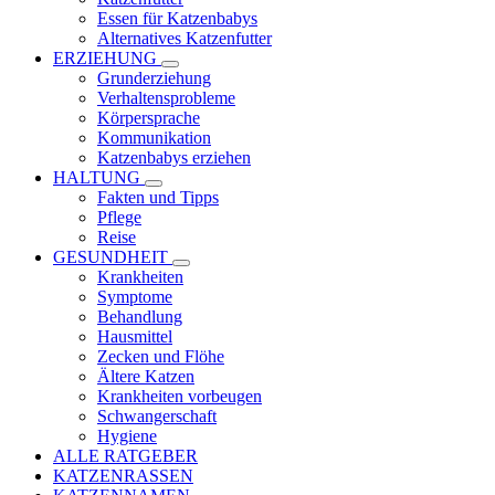
Essen für Katzenbabys
Alternatives Katzenfutter
ERZIEHUNG
Grunderziehung
Verhaltensprobleme
Körpersprache
Kommunikation
Katzenbabys erziehen
HALTUNG
Fakten und Tipps
Pflege
Reise
GESUNDHEIT
Krankheiten
Symptome
Behandlung
Hausmittel
Zecken und Flöhe
Ältere Katzen
Krankheiten vorbeugen
Schwangerschaft
Hygiene
ALLE RATGEBER
KATZENRASSEN