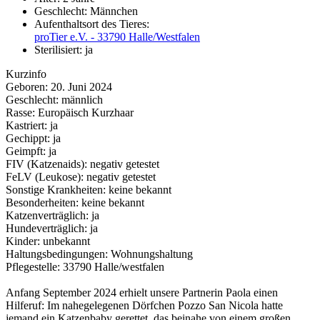
Geschlecht:
Männchen
Aufenthaltsort des Tieres:
proTier e.V. - 33790 Halle/Westfalen
Sterilisiert:
ja
Kurzinfo
Geboren: 20. Juni 2024
Geschlecht: männlich
Rasse: Europäisch Kurzhaar
Kastriert: ja
Gechippt: ja
Geimpft: ja
FIV (Katzenaids): negativ getestet
FeLV (Leukose): negativ getestet
Sonstige Krankheiten: keine bekannt
Besonderheiten: keine bekannt
Katzenverträglich: ja
Hundeverträglich: ja
Kinder: unbekannt
Haltungsbedingungen: Wohnungshaltung
Pflegestelle: 33790 Halle/westfalen
Anfang September 2024 erhielt unsere Partnerin Paola einen
Hilferuf: Im nahegelegenen Dörfchen Pozzo San Nicola hatte
jemand ein Katzenbaby gerettet, das beinahe von einem großen