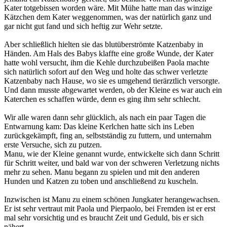
Kater totgebissen worden wäre. Mit Mühe hatte man das winzige
Kätzchen dem Kater weggenommen, was der natürlich ganz und
gar nicht gut fand und sich heftig zur Wehr setzte.
Aber schließlich hielten sie das blutüberströmte Katzenbaby in
Händen. Am Hals des Babys klaffte eine große Wunde, der Kater
hatte wohl versucht, ihm die Kehle durchzubeißen Paola machte
sich natürlich sofort auf den Weg und holte das schwer verletzte
Katzenbaby nach Hause, wo sie es umgehend tierärztlich versorgte.
Und dann musste abgewartet werden, ob der Kleine es war auch ein
Katerchen es schaffen würde, denn es ging ihm sehr schlecht.
Wir alle waren dann sehr glücklich, als nach ein paar Tagen die
Entwarnung kam: Das kleine Kerlchen hatte sich ins Leben
zurückgekämpft, fing an, selbstständig zu futtern, und unternahm
erste Versuche, sich zu putzen.
Manu, wie der Kleine genannt wurde, entwickelte sich dann Schritt
für Schritt weiter, und bald war von der schweren Verletzung nichts
mehr zu sehen. Manu begann zu spielen und mit den anderen
Hunden und Katzen zu toben und anschließend zu kuscheln.
Inzwischen ist Manu zu einem schönen Jungkater herangewachsen.
Er ist sehr vertraut mit Paola und Pierpaolo, bei Fremden ist er erst
mal sehr vorsichtig und es braucht Zeit und Geduld, bis er sich
nähert.