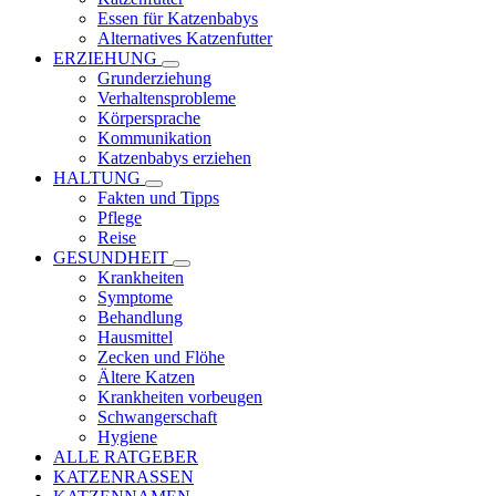
Essen für Katzenbabys
Alternatives Katzenfutter
ERZIEHUNG
Grunderziehung
Verhaltensprobleme
Körpersprache
Kommunikation
Katzenbabys erziehen
HALTUNG
Fakten und Tipps
Pflege
Reise
GESUNDHEIT
Krankheiten
Symptome
Behandlung
Hausmittel
Zecken und Flöhe
Ältere Katzen
Krankheiten vorbeugen
Schwangerschaft
Hygiene
ALLE RATGEBER
KATZENRASSEN