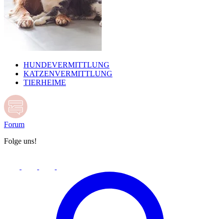
HUNDEVERMITTLUNG
KATZENVERMITTLUNG
TIERHEIME
Forum
Folge uns!