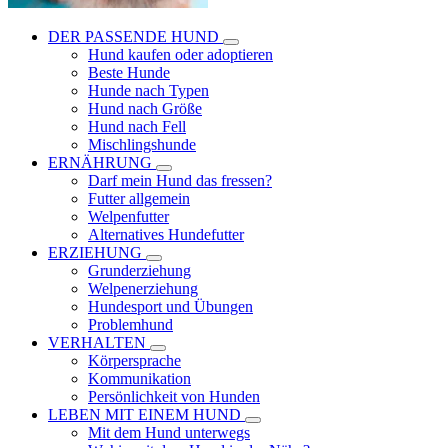
DER PASSENDE HUND
Hund kaufen oder adoptieren
Beste Hunde
Hunde nach Typen
Hund nach Größe
Hund nach Fell
Mischlingshunde
ERNÄHRUNG
Darf mein Hund das fressen?
Futter allgemein
Welpenfutter
Alternatives Hundefutter
ERZIEHUNG
Grunderziehung
Welpenerziehung
Hundesport und Übungen
Problemhund
VERHALTEN
Körpersprache
Kommunikation
Persönlichkeit von Hunden
LEBEN MIT EINEM HUND
Mit dem Hund unterwegs