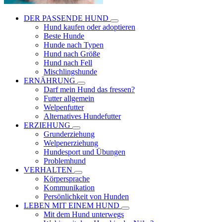
DER PASSENDE HUND
Hund kaufen oder adoptieren
Beste Hunde
Hunde nach Typen
Hund nach Größe
Hund nach Fell
Mischlingshunde
ERNÄHRUNG
Darf mein Hund das fressen?
Futter allgemein
Welpenfutter
Alternatives Hundefutter
ERZIEHUNG
Grunderziehung
Welpenerziehung
Hundesport und Übungen
Problemhund
VERHALTEN
Körpersprache
Kommunikation
Persönlichkeit von Hunden
LEBEN MIT EINEM HUND
Mit dem Hund unterwegs