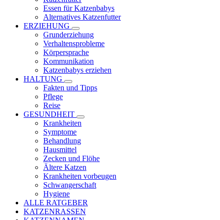
Essen für Katzenbabys
Alternatives Katzenfutter
ERZIEHUNG
Grunderziehung
Verhaltensprobleme
Körpersprache
Kommunikation
Katzenbabys erziehen
HALTUNG
Fakten und Tipps
Pflege
Reise
GESUNDHEIT
Krankheiten
Symptome
Behandlung
Hausmittel
Zecken und Flöhe
Ältere Katzen
Krankheiten vorbeugen
Schwangerschaft
Hygiene
ALLE RATGEBER
KATZENRASSEN