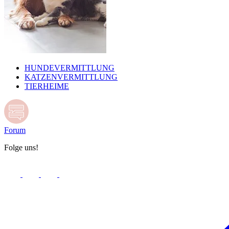
HUNDEVERMITTLUNG
KATZENVERMITTLUNG
TIERHEIME
Forum
Folge uns!