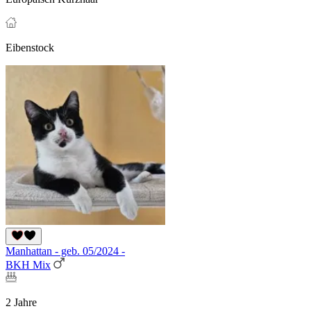
Eibenstock
Manhattan - geb. 05/2024 -
BKH Mix
2 Jahre