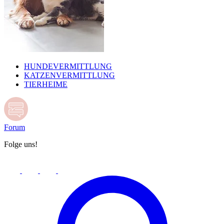
HUNDEVERMITTLUNG
KATZENVERMITTLUNG
TIERHEIME
Forum
Folge uns!