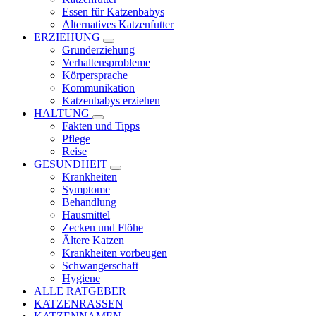
Essen für Katzenbabys
Alternatives Katzenfutter
ERZIEHUNG
Grunderziehung
Verhaltensprobleme
Körpersprache
Kommunikation
Katzenbabys erziehen
HALTUNG
Fakten und Tipps
Pflege
Reise
GESUNDHEIT
Krankheiten
Symptome
Behandlung
Hausmittel
Zecken und Flöhe
Ältere Katzen
Krankheiten vorbeugen
Schwangerschaft
Hygiene
ALLE RATGEBER
KATZENRASSEN