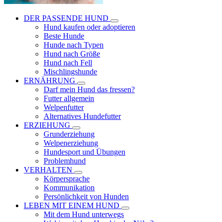
DER PASSENDE HUND
Hund kaufen oder adoptieren
Beste Hunde
Hunde nach Typen
Hund nach Größe
Hund nach Fell
Mischlingshunde
ERNÄHRUNG
Darf mein Hund das fressen?
Futter allgemein
Welpenfutter
Alternatives Hundefutter
ERZIEHUNG
Grunderziehung
Welpenerziehung
Hundesport und Übungen
Problemhund
VERHALTEN
Körpersprache
Kommunikation
Persönlichkeit von Hunden
LEBEN MIT EINEM HUND
Mit dem Hund unterwegs