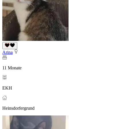
Arina
11 Monate
EKH
Heinsdorfergrund