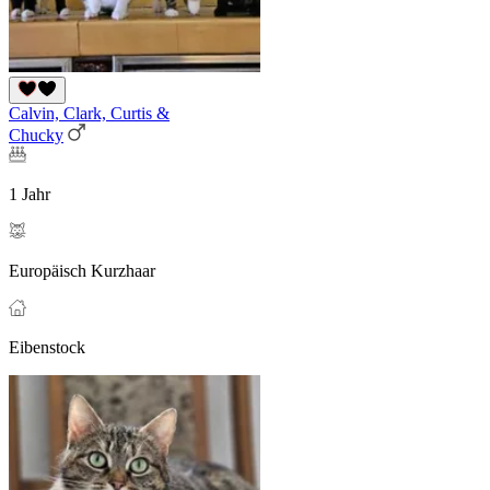
Calvin, Clark, Curtis &
Chucky
1 Jahr
Europäisch Kurzhaar
Eibenstock