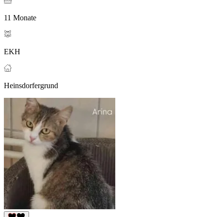
11 Monate
EKH
Heinsdorfergrund