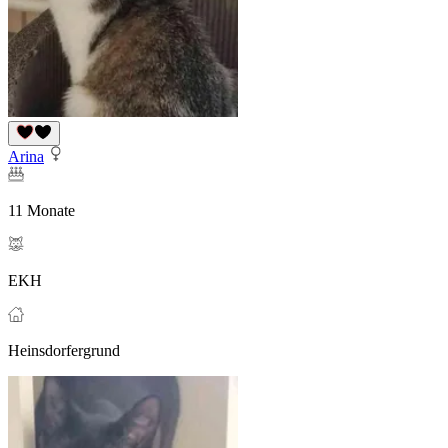
Arina
11 Monate
EKH
Heinsdorfergrund