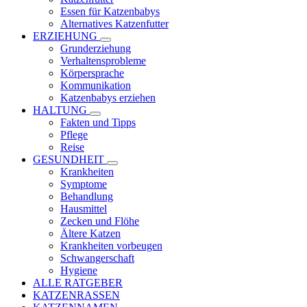
Essen für Katzenbabys
Alternatives Katzenfutter
ERZIEHUNG
Grunderziehung
Verhaltensprobleme
Körpersprache
Kommunikation
Katzenbabys erziehen
HALTUNG
Fakten und Tipps
Pflege
Reise
GESUNDHEIT
Krankheiten
Symptome
Behandlung
Hausmittel
Zecken und Flöhe
Ältere Katzen
Krankheiten vorbeugen
Schwangerschaft
Hygiene
ALLE RATGEBER
KATZENRASSEN