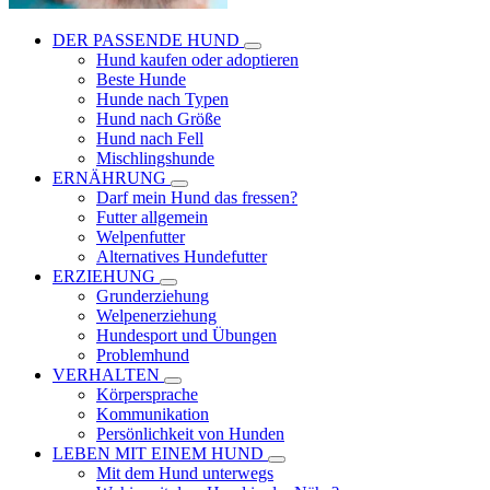
DER PASSENDE HUND
Hund kaufen oder adoptieren
Beste Hunde
Hunde nach Typen
Hund nach Größe
Hund nach Fell
Mischlingshunde
ERNÄHRUNG
Darf mein Hund das fressen?
Futter allgemein
Welpenfutter
Alternatives Hundefutter
ERZIEHUNG
Grunderziehung
Welpenerziehung
Hundesport und Übungen
Problemhund
VERHALTEN
Körpersprache
Kommunikation
Persönlichkeit von Hunden
LEBEN MIT EINEM HUND
Mit dem Hund unterwegs