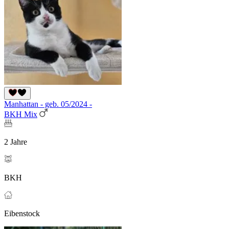
Manhattan - geb. 05/2024 -
BKH Mix
2 Jahre
BKH
Eibenstock