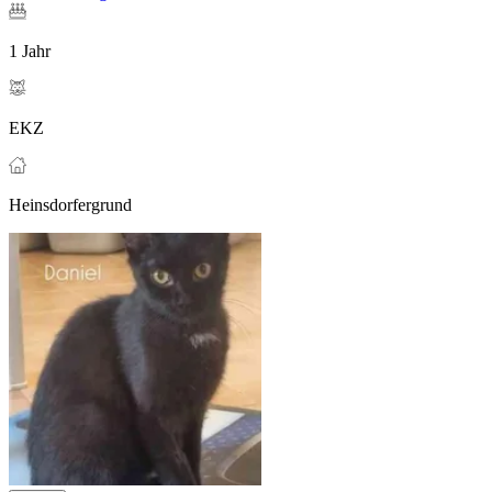
1 Jahr
EKZ
Heinsdorfergrund