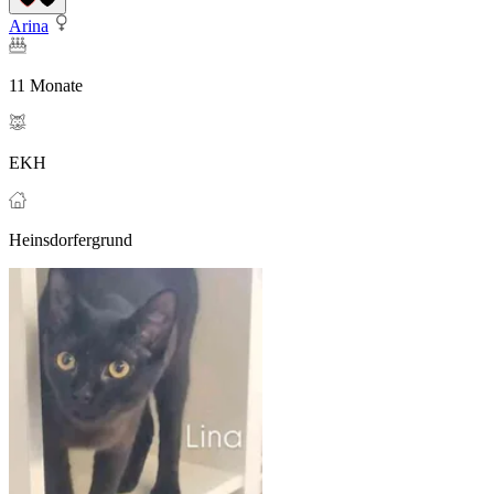
Arina
11 Monate
EKH
Heinsdorfergrund