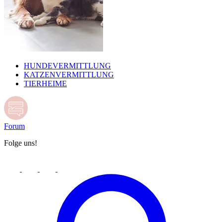
HUNDEVERMITTLUNG
KATZENVERMITTLUNG
TIERHEIME
Forum
Folge uns!