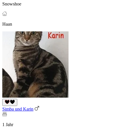
Snowshoe
Haan
Simba und Karin
1 Jahr