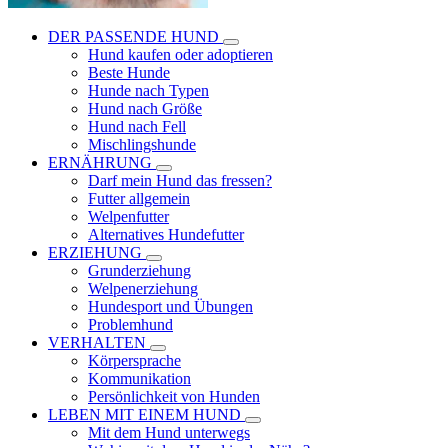
DER PASSENDE HUND
Hund kaufen oder adoptieren
Beste Hunde
Hunde nach Typen
Hund nach Größe
Hund nach Fell
Mischlingshunde
ERNÄHRUNG
Darf mein Hund das fressen?
Futter allgemein
Welpenfutter
Alternatives Hundefutter
ERZIEHUNG
Grunderziehung
Welpenerziehung
Hundesport und Übungen
Problemhund
VERHALTEN
Körpersprache
Kommunikation
Persönlichkeit von Hunden
LEBEN MIT EINEM HUND
Mit dem Hund unterwegs