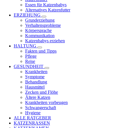
Essen für Katzenbabys
Alternatives Katzenfutter
ERZIEHUNG
Grunderziehung
Verhaltensprobleme
Körpersprache
Kommunikation
Katzenbabys erziehen
HALTUNG
Fakten und Tipps
Pflege
Reise
GESUNDHEIT
Krankheiten
Symptome
Behandlung
Hausmittel
Zecken und Flöhe
Ältere Katzen
Krankheiten vorbeugen
Schwangerschaft
Hygiene
ALLE RATGEBER
KATZENRASSEN