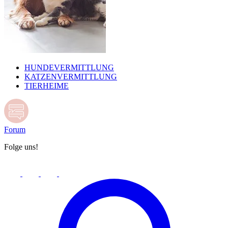
HUNDEVERMITTLUNG
KATZENVERMITTLUNG
TIERHEIME
Forum
Folge uns!