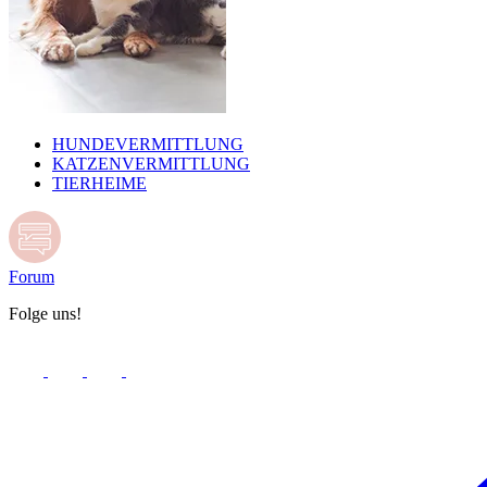
HUNDEVERMITTLUNG
KATZENVERMITTLUNG
TIERHEIME
Forum
Folge uns!