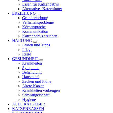
Essen für Katzenbabys
Alternatives Katzenfutter
ERZIEHUNG
Grunderziehung
Verhaltensprobleme
Körpersprache
Kommunikation
Katzenbabys erziehen
HALTUNG
Fakten und Tipps
Pflege
Reise
GESUNDHEIT
Krankheiten
Symptome
Behandlung
Hausmittel
Zecken und Flöhe
Ältere Katzen
Krankheiten vorbeugen
Schwangerschaft
Hygiene
ALLE RATGEBER
KATZENRASSEN