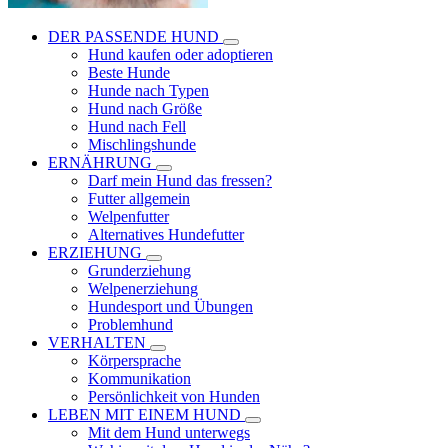
DER PASSENDE HUND
Hund kaufen oder adoptieren
Beste Hunde
Hunde nach Typen
Hund nach Größe
Hund nach Fell
Mischlingshunde
ERNÄHRUNG
Darf mein Hund das fressen?
Futter allgemein
Welpenfutter
Alternatives Hundefutter
ERZIEHUNG
Grunderziehung
Welpenerziehung
Hundesport und Übungen
Problemhund
VERHALTEN
Körpersprache
Kommunikation
Persönlichkeit von Hunden
LEBEN MIT EINEM HUND
Mit dem Hund unterwegs