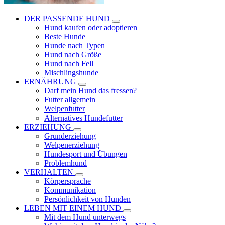
DER PASSENDE HUND
Hund kaufen oder adoptieren
Beste Hunde
Hunde nach Typen
Hund nach Größe
Hund nach Fell
Mischlingshunde
ERNÄHRUNG
Darf mein Hund das fressen?
Futter allgemein
Welpenfutter
Alternatives Hundefutter
ERZIEHUNG
Grunderziehung
Welpenerziehung
Hundesport und Übungen
Problemhund
VERHALTEN
Körpersprache
Kommunikation
Persönlichkeit von Hunden
LEBEN MIT EINEM HUND
Mit dem Hund unterwegs