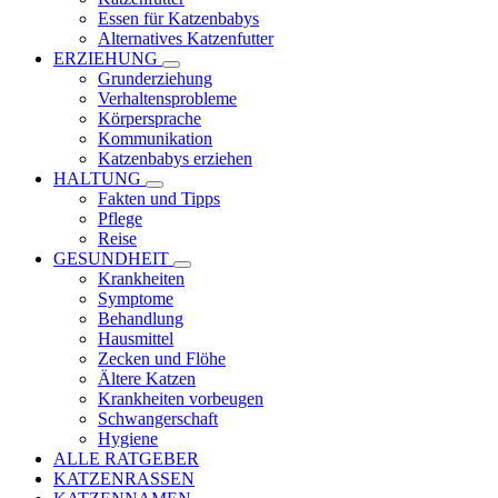
Essen für Katzenbabys
Alternatives Katzenfutter
ERZIEHUNG
Grunderziehung
Verhaltensprobleme
Körpersprache
Kommunikation
Katzenbabys erziehen
HALTUNG
Fakten und Tipps
Pflege
Reise
GESUNDHEIT
Krankheiten
Symptome
Behandlung
Hausmittel
Zecken und Flöhe
Ältere Katzen
Krankheiten vorbeugen
Schwangerschaft
Hygiene
ALLE RATGEBER
KATZENRASSEN