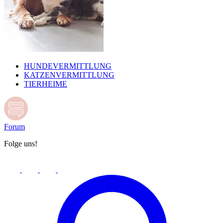
HUNDEVERMITTLUNG
KATZENVERMITTLUNG
TIERHEIME
Forum
Folge uns!