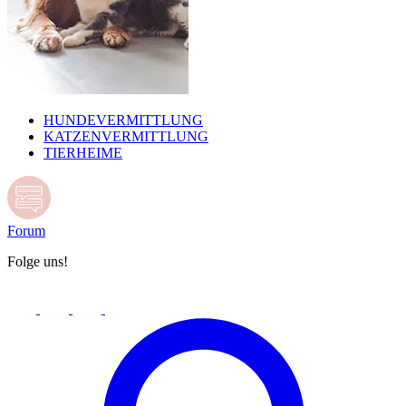
HUNDEVERMITTLUNG
KATZENVERMITTLUNG
TIERHEIME
Forum
Folge uns!