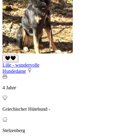
Lille - wundervolle
Hundedame
4 Jahre
Griechischer Hütehund -
Stelzenberg