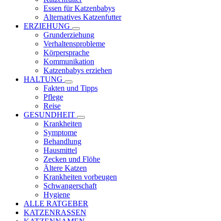
Essen für Katzenbabys
Alternatives Katzenfutter
ERZIEHUNG
Grunderziehung
Verhaltensprobleme
Körpersprache
Kommunikation
Katzenbabys erziehen
HALTUNG
Fakten und Tipps
Pflege
Reise
GESUNDHEIT
Krankheiten
Symptome
Behandlung
Hausmittel
Zecken und Flöhe
Ältere Katzen
Krankheiten vorbeugen
Schwangerschaft
Hygiene
ALLE RATGEBER
KATZENRASSEN