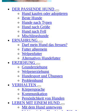
DER PASSENDE HUND
Hund kaufen oder adoptieren
Beste Hunde
Hunde nach Typen
Hund nach Größe
Hund nach Fell
Mischlingshunde
ERNÄHRUNG
Darf mein Hund das fressen?
Futter allgemein
Welpenfutter
Alternatives Hundefutter
ERZIEHUNG
Grunderziehung
Welpenerziehung
Hundesport und Übungen
Problemhund
VERHALTEN
Körpersprache
Kommunikation
Persönlichkeit von Hunden
LEBEN MIT EINEM HUND
Mit dem Hund unterwegs