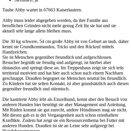
Taube Abby wartet in 67663 Kaiserlautern.
Abby muss leider abgegeben werden, da ihre Familie aus
beruflichen Gründen nicht mehr genug Zeit für sie hat und sie
aktuell sehr lange allein bleiben muss.
Die 30 kg schwere, 54 cm große Abby ist von Geburt an taub, daher
kennt sie Grundkommandos, Tricks und den Rückruf mittels
Handzeichen.
Sie ist Menschen gegenüber freundlich und aufgeschlossen.
Besucher begrüßt sie freudig und aufgeregt, ist hierbei aber
distanzlos und springt diese an. Im Treppenhaus zeigt sie sich teils
territorial motiviert und hat hier auch schon nach einem Nachbarn
geschnappt. Draußen begegnet sie Menschen neutral bis freundlich.
Zu Kindern hat sie selten Kontakt, ist aber grundsätzlich auch diesen
gegenüber freundlich und stürmisch.
Die kastrierte Abby lebt als Einzelhund, kennt aber den Besuch von
anderen Hunden hier benötigt sie aber Management und Anleitung.
Mit Rüden kommt sie gut zurecht, andere Hündinnen mag sie nicht.
Mit diesen gab es in der Vergangenheit auch schon ernsthaftere
Konflikte. Zudem hat zeigt sie ein Ressourcenthema bei Futter mit
anderen Hunden. Draußen ist sie an Leine sehr aufgeregt bei
Hundebegegnungen.