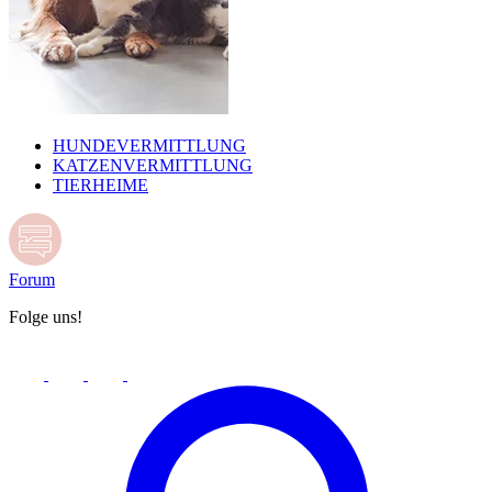
HUNDEVERMITTLUNG
KATZENVERMITTLUNG
TIERHEIME
Forum
Folge uns!