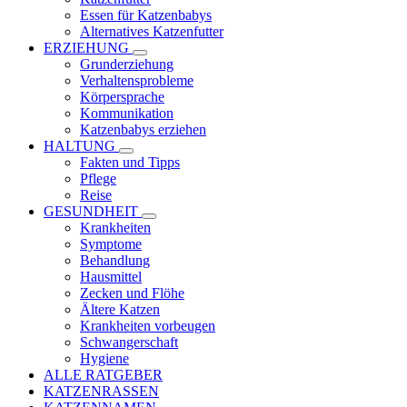
Essen für Katzenbabys
Alternatives Katzenfutter
ERZIEHUNG
Grunderziehung
Verhaltensprobleme
Körpersprache
Kommunikation
Katzenbabys erziehen
HALTUNG
Fakten und Tipps
Pflege
Reise
GESUNDHEIT
Krankheiten
Symptome
Behandlung
Hausmittel
Zecken und Flöhe
Ältere Katzen
Krankheiten vorbeugen
Schwangerschaft
Hygiene
ALLE RATGEBER
KATZENRASSEN