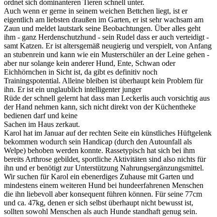
ordnet sich dominanteren Tieren schnell unter.
Auch wenn er gerne in seinem weichen Bettchen liegt, ist er
eigentlich am liebsten draußen im Garten, er ist sehr wachsam am
Zaun und meldet lautstark seine Beobachtungen. Über alles geht
ihm - ganz Herdenschutzhund - sein Rudel dass er auch verteidigt -
samt Katzen. Er ist altersgemäß neugierig und verspielt, von Anfang
an stubenrein und kann wie ein Musterschüler an der Leine gehen -
aber nur solange kein anderer Hund, Ente, Schwan oder
Eichhörnchen in Sicht ist, da gibt es definitiv noch
Trainingspotential. Alleine bleiben ist überhaupt kein Problem für
ihn. Er ist ein unglaublich intelligenter junger
Rüde der schnell gelernt hat dass man Leckerlis auch vorsichtig aus
der Hand nehmen kann, sich nicht direkt von der Küchentheke
bedienen darf und keine
Sachen im Haus zerkaut.
Karol hat im Januar auf der rechten Seite ein künstliches Hüftgelenk
bekommen wodurch sein Handicap (durch den Autounfall als
Welpe) behoben werden konnte. Rassetypisch hat sich bei ihm
bereits Arthrose gebildet, sportliche Aktivitäten sind also nichts für
ihn und er benötigt zur Unterstützung Nahrungsergänzungsmittel.
Wir suchen für Karol ein ebenerdiges Zuhause mit Garten und
mindestens einem weiteren Hund bei hundeerfahrenen Menschen
die ihn liebevoll aber konsequent führen können. Für seine 77cm
und ca. 47kg, denen er sich selbst überhaupt nicht bewusst ist,
sollten sowohl Menschen als auch Hunde standhaft genug sein.