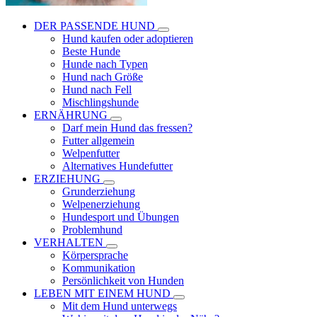
DER PASSENDE HUND
Hund kaufen oder adoptieren
Beste Hunde
Hunde nach Typen
Hund nach Größe
Hund nach Fell
Mischlingshunde
ERNÄHRUNG
Darf mein Hund das fressen?
Futter allgemein
Welpenfutter
Alternatives Hundefutter
ERZIEHUNG
Grunderziehung
Welpenerziehung
Hundesport und Übungen
Problemhund
VERHALTEN
Körpersprache
Kommunikation
Persönlichkeit von Hunden
LEBEN MIT EINEM HUND
Mit dem Hund unterwegs