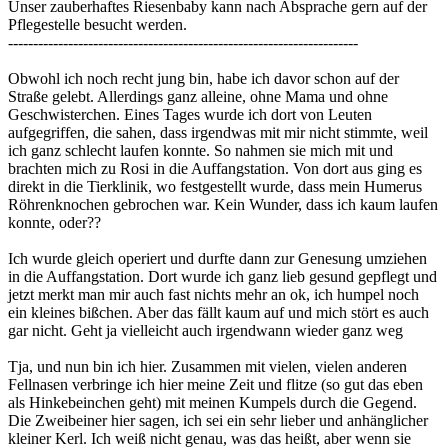
Unser zauberhaftes Riesenbaby kann nach Absprache gern auf der
Pflegestelle besucht werden.
----------------------------------------------------------------------
Obwohl ich noch recht jung bin, habe ich davor schon auf der
Straße gelebt. Allerdings ganz alleine, ohne Mama und ohne
Geschwisterchen. Eines Tages wurde ich dort von Leuten
aufgegriffen, die sahen, dass irgendwas mit mir nicht stimmte, weil
ich ganz schlecht laufen konnte. So nahmen sie mich mit und
brachten mich zu Rosi in die Auffangstation. Von dort aus ging es
direkt in die Tierklinik, wo festgestellt wurde, dass mein Humerus
Röhrenknochen gebrochen war. Kein Wunder, dass ich kaum laufen
konnte, oder??
Ich wurde gleich operiert und durfte dann zur Genesung umziehen
in die Auffangstation. Dort wurde ich ganz lieb gesund gepflegt und
jetzt merkt man mir auch fast nichts mehr an ok, ich humpel noch
ein kleines bißchen. Aber das fällt kaum auf und mich stört es auch
gar nicht. Geht ja vielleicht auch irgendwann wieder ganz weg
Tja, und nun bin ich hier. Zusammen mit vielen, vielen anderen
Fellnasen verbringe ich hier meine Zeit und flitze (so gut das eben
als Hinkebeinchen geht) mit meinen Kumpels durch die Gegend.
Die Zweibeiner hier sagen, ich sei ein sehr lieber und anhänglicher
kleiner Kerl. Ich weiß nicht genau, was das heißt, aber wenn sie