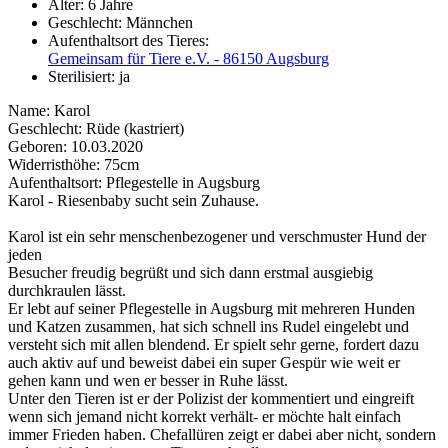
Alter:
6 Jahre
Geschlecht:
Männchen
Aufenthaltsort des Tieres:
Gemeinsam für Tiere e.V. - 86150 Augsburg
Sterilisiert:
ja
Name: Karol
Geschlecht: Rüde (kastriert)
Geboren: 10.03.2020
Widerristhöhe: 75cm
Aufenthaltsort: Pflegestelle in Augsburg
Karol - Riesenbaby sucht sein Zuhause.
Karol ist ein sehr menschenbezogener und verschmuster Hund der
jeden
Besucher freudig begrüßt und sich dann erstmal ausgiebig
durchkraulen lässt.
Er lebt auf seiner Pflegestelle in Augsburg mit mehreren Hunden
und Katzen zusammen, hat sich schnell ins Rudel eingelebt und
versteht sich mit allen blendend. Er spielt sehr gerne, fordert dazu
auch aktiv auf und beweist dabei ein super Gespür wie weit er
gehen kann und wen er besser in Ruhe lässt.
Unter den Tieren ist er der Polizist der kommentiert und eingreift
wenn sich jemand nicht korrekt verhält- er möchte halt einfach
immer Frieden haben. Chefallüren zeigt er dabei aber nicht, sondern