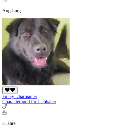
Augsburg
Finlay- charmanter
Charakterhund für Liebhaber
8 Jahre