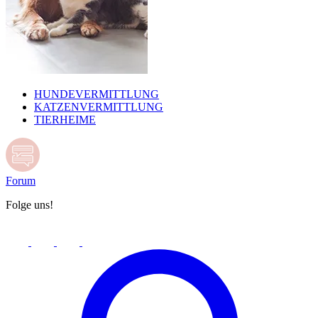
HUNDEVERMITTLUNG
KATZENVERMITTLUNG
TIERHEIME
Forum
Folge uns!