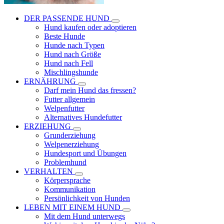
DER PASSENDE HUND
Hund kaufen oder adoptieren
Beste Hunde
Hunde nach Typen
Hund nach Größe
Hund nach Fell
Mischlingshunde
ERNÄHRUNG
Darf mein Hund das fressen?
Futter allgemein
Welpenfutter
Alternatives Hundefutter
ERZIEHUNG
Grunderziehung
Welpenerziehung
Hundesport und Übungen
Problemhund
VERHALTEN
Körpersprache
Kommunikation
Persönlichkeit von Hunden
LEBEN MIT EINEM HUND
Mit dem Hund unterwegs