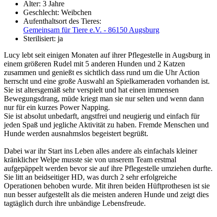
Alter:
3 Jahre
Geschlecht:
Weibchen
Aufenthaltsort des Tieres:
Gemeinsam für Tiere e.V. - 86150 Augsburg
Sterilisiert:
ja
Lucy lebt seit einigen Monaten auf ihrer Pflegestelle in Augsburg in
einem größeren Rudel mit 5 anderen Hunden und 2 Katzen
zusammen und genießt es sichtlich dass rund um die Uhr Action
herrscht und eine große Auswahl an Spielkameraden vorhanden ist.
Sie ist altersgemäß sehr verspielt und hat einen immensen
Bewegungsdrang, müde kriegt man sie nur selten und wenn dann
nur für ein kurzes Power Napping.
Sie ist absolut unbedarft, angstfrei und neugierig und einfach für
jeden Spaß und jegliche Aktivität zu haben. Fremde Menschen und
Hunde werden ausnahmslos begeistert begrüßt.
Dabei war ihr Start ins Leben alles andere als einfachals kleiner
kränklicher Welpe musste sie von unserem Team erstmal
aufgepäppelt werden bevor sie auf ihre Pflegestelle umziehen durfte.
Sie litt an beidseitiger HD, was durch 2 sehr erfolgreiche
Operationen behoben wurde. Mit ihren beiden Hüftprothesen ist sie
nun besser aufgestellt als die meisten anderen Hunde und zeigt dies
tagtäglich durch ihre unbändige Lebensfreude.