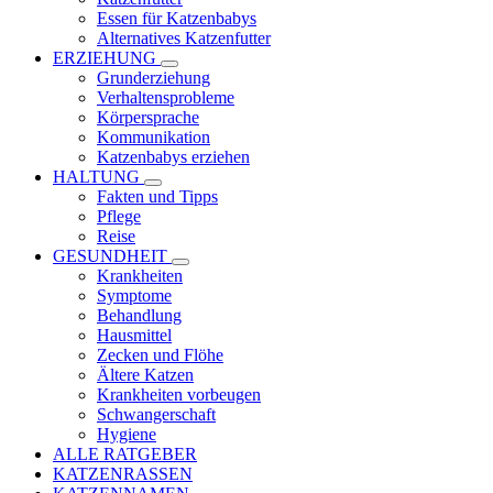
Essen für Katzenbabys
Alternatives Katzenfutter
ERZIEHUNG
Grunderziehung
Verhaltensprobleme
Körpersprache
Kommunikation
Katzenbabys erziehen
HALTUNG
Fakten und Tipps
Pflege
Reise
GESUNDHEIT
Krankheiten
Symptome
Behandlung
Hausmittel
Zecken und Flöhe
Ältere Katzen
Krankheiten vorbeugen
Schwangerschaft
Hygiene
ALLE RATGEBER
KATZENRASSEN