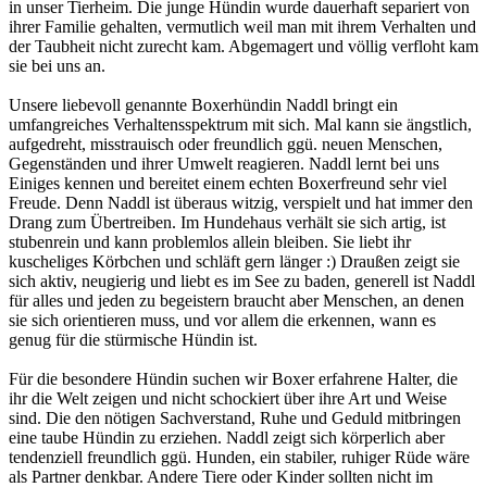
in unser Tierheim. Die junge Hündin wurde dauerhaft separiert von
ihrer Familie gehalten, vermutlich weil man mit ihrem Verhalten und
der Taubheit nicht zurecht kam. Abgemagert und völlig verfloht kam
sie bei uns an.
Unsere liebevoll genannte Boxerhündin Naddl bringt ein
umfangreiches Verhaltensspektrum mit sich. Mal kann sie ängstlich,
aufgedreht, misstrauisch oder freundlich ggü. neuen Menschen,
Gegenständen und ihrer Umwelt reagieren. Naddl lernt bei uns
Einiges kennen und bereitet einem echten Boxerfreund sehr viel
Freude. Denn Naddl ist überaus witzig, verspielt und hat immer den
Drang zum Übertreiben. Im Hundehaus verhält sie sich artig, ist
stubenrein und kann problemlos allein bleiben. Sie liebt ihr
kuscheliges Körbchen und schläft gern länger :) Draußen zeigt sie
sich aktiv, neugierig und liebt es im See zu baden, generell ist Naddl
für alles und jeden zu begeistern braucht aber Menschen, an denen
sie sich orientieren muss, und vor allem die erkennen, wann es
genug für die stürmische Hündin ist.
Für die besondere Hündin suchen wir Boxer erfahrene Halter, die
ihr die Welt zeigen und nicht schockiert über ihre Art und Weise
sind. Die den nötigen Sachverstand, Ruhe und Geduld mitbringen
eine taube Hündin zu erziehen. Naddl zeigt sich körperlich aber
tendenziell freundlich ggü. Hunden, ein stabiler, ruhiger Rüde wäre
als Partner denkbar. Andere Tiere oder Kinder sollten nicht im