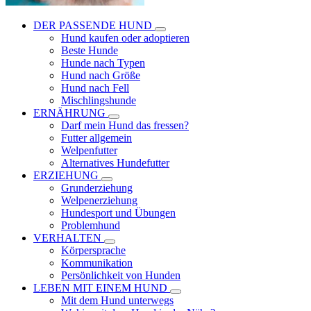
DER PASSENDE HUND
Hund kaufen oder adoptieren
Beste Hunde
Hunde nach Typen
Hund nach Größe
Hund nach Fell
Mischlingshunde
ERNÄHRUNG
Darf mein Hund das fressen?
Futter allgemein
Welpenfutter
Alternatives Hundefutter
ERZIEHUNG
Grunderziehung
Welpenerziehung
Hundesport und Übungen
Problemhund
VERHALTEN
Körpersprache
Kommunikation
Persönlichkeit von Hunden
LEBEN MIT EINEM HUND
Mit dem Hund unterwegs