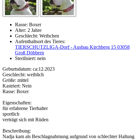
Rasse:
Boxer
Alter:
2 Jahre
Geschlecht:
Weibchen
Aufenthaltsort des Tieres:
TIERSCHUTZLIGA-Dorf - Ausbau Kirchberg 15 03058
Groß Döbbern
Sterilisiert:
nein
Geburtsdatum: ca:12.2023
Geschlecht: weiblich
Größe: mittel
Kastriert: Nein
Rasse: Boxer
Eigenschaften:
für erfahrene Tierhalter
sportlich
verträgt sich mit Rüden
Beschreibung:
Nadja kam als Beschlagnahmung aufgrund von schlechter Haltung