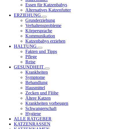
Essen für Katzenbabys
Alternatives Katzenfutter
ERZIEHUNG
Grunderziehung
Verhaltensprobleme
Körpersprache
Kommunikation
Katzenbabys erziehen
HALTUNG
Fakten und Tipps
Pflege
Reise
GESUNDHEIT
Krankheiten
Symptome
Behandlung
Hausmittel
Zecken und Flöhe
Ältere Katzen
Krankheiten vorbeugen
Schwangerschaft
Hygiene
ALLE RATGEBER
KATZENRASSEN