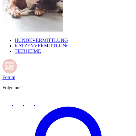
HUNDEVERMITTLUNG
KATZENVERMITTLUNG
TIERHEIME
Forum
Folge uns!