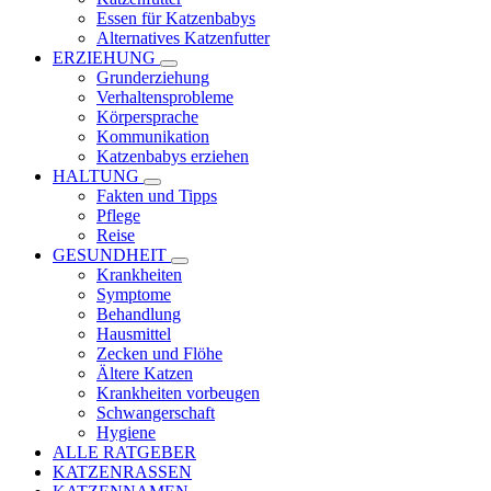
Essen für Katzenbabys
Alternatives Katzenfutter
ERZIEHUNG
Grunderziehung
Verhaltensprobleme
Körpersprache
Kommunikation
Katzenbabys erziehen
HALTUNG
Fakten und Tipps
Pflege
Reise
GESUNDHEIT
Krankheiten
Symptome
Behandlung
Hausmittel
Zecken und Flöhe
Ältere Katzen
Krankheiten vorbeugen
Schwangerschaft
Hygiene
ALLE RATGEBER
KATZENRASSEN