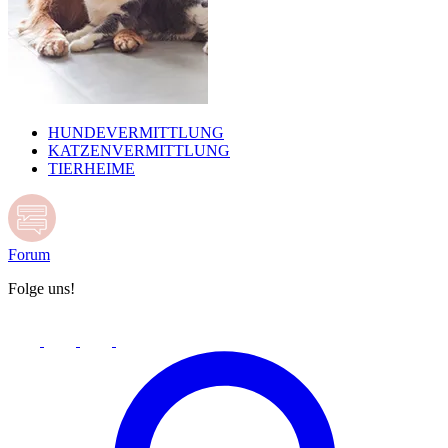
HUNDEVERMITTLUNG
KATZENVERMITTLUNG
TIERHEIME
Forum
Folge uns!