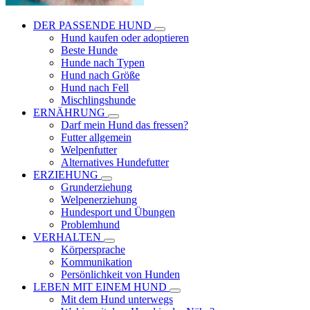
DER PASSENDE HUND
Hund kaufen oder adoptieren
Beste Hunde
Hunde nach Typen
Hund nach Größe
Hund nach Fell
Mischlingshunde
ERNÄHRUNG
Darf mein Hund das fressen?
Futter allgemein
Welpenfutter
Alternatives Hundefutter
ERZIEHUNG
Grunderziehung
Welpenerziehung
Hundesport und Übungen
Problemhund
VERHALTEN
Körpersprache
Kommunikation
Persönlichkeit von Hunden
LEBEN MIT EINEM HUND
Mit dem Hund unterwegs