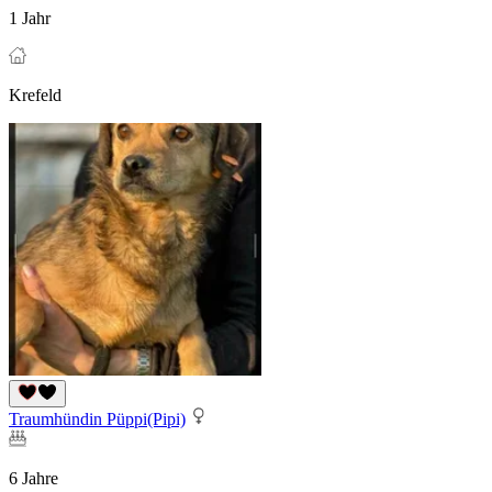
1 Jahr
Krefeld
Traumhündin Püppi(Pipi)
6 Jahre