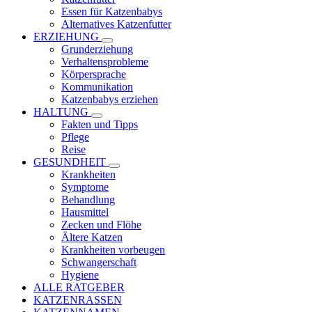
Essen für Katzenbabys
Alternatives Katzenfutter
ERZIEHUNG
Grunderziehung
Verhaltensprobleme
Körpersprache
Kommunikation
Katzenbabys erziehen
HALTUNG
Fakten und Tipps
Pflege
Reise
GESUNDHEIT
Krankheiten
Symptome
Behandlung
Hausmittel
Zecken und Flöhe
Ältere Katzen
Krankheiten vorbeugen
Schwangerschaft
Hygiene
ALLE RATGEBER
KATZENRASSEN