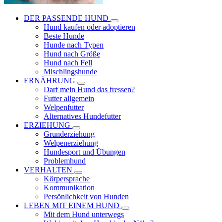
DER PASSENDE HUND
Hund kaufen oder adoptieren
Beste Hunde
Hunde nach Typen
Hund nach Größe
Hund nach Fell
Mischlingshunde
ERNÄHRUNG
Darf mein Hund das fressen?
Futter allgemein
Welpenfutter
Alternatives Hundefutter
ERZIEHUNG
Grunderziehung
Welpenerziehung
Hundesport und Übungen
Problemhund
VERHALTEN
Körpersprache
Kommunikation
Persönlichkeit von Hunden
LEBEN MIT EINEM HUND
Mit dem Hund unterwegs