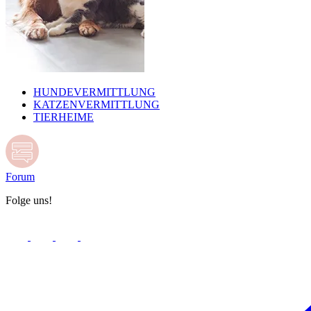
HUNDEVERMITTLUNG
KATZENVERMITTLUNG
TIERHEIME
Forum
Folge uns!