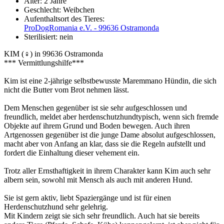
Alter:
2 Jahre
Geschlecht:
Weibchen
Aufenthaltsort des Tieres:
ProDogRomania e.V. - 99636 Ostramonda
Sterilisiert:
nein
KIM (♀) in 99636 Ostramonda
*** Vermittlungshilfe***
Kim ist eine 2-jährige selbstbewusste Maremmano Hündin, die sich
nicht die Butter vom Brot nehmen lässt.
Dem Menschen gegenüber ist sie sehr aufgeschlossen und
freundlich, meldet aber herdenschutzhundtypisch, wenn sich fremde
Objekte auf ihrem Grund und Boden bewegen. Auch ihren
Artgenossen gegenüber ist die junge Dame absolut aufgeschlossen,
macht aber von Anfang an klar, dass sie die Regeln aufstellt und
fordert die Einhaltung dieser vehement ein.
Trotz aller Ernsthaftigkeit in ihrem Charakter kann Kim auch sehr
albern sein, sowohl mit Mensch als auch mit anderen Hund.
Sie ist gern aktiv, liebt Spaziergänge und ist für einen
Herdenschutzhund sehr gelehrig.
Mit Kindern zeigt sie sich sehr freundlich. Auch hat sie bereits