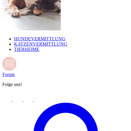
HUNDEVERMITTLUNG
KATZENVERMITTLUNG
TIERHEIME
Forum
Folge uns!