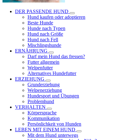
DER PASSENDE HUND
Hund kaufen oder adoptieren
Beste Hunde
Hunde nach Typen
Hund nach Größe
Hund nach Fell
Mischlingshunde
ERNÄHRUNG
Darf mein Hund das fressen?
Futter allgemein
Welpenfutter
Alternatives Hundefutter
ERZIEHUNG
Grunderziehung
Welpenerziehung
Hundesport und Übungen
Problemhund
VERHALTEN
Körpersprache
Kommunikation
Persönlichkeit von Hunden
LEBEN MIT EINEM HUND
Mit dem Hund unterwegs