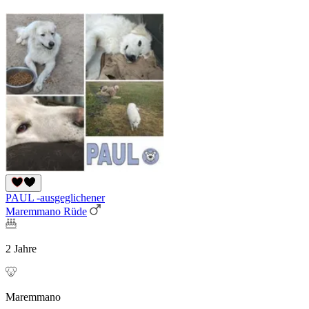
PAUL -ausgeglichener
Maremmano Rüde
2 Jahre
Maremmano