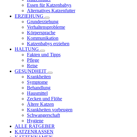
Essen für Katzenbabys
Alternatives Katzenfutter
ERZIEHUNG
Grunderziehung
Verhaltensprobleme
Körpersprache
Kommunikation
Katzenbabys erziehen
HALTUNG
Fakten und Tipps
Pflege
Reise
GESUNDHEIT
Krankheiten
Symptome
Behandlung
Hausmittel
Zecken und Flöhe
Ältere Katzen
Krankheiten vorbeugen
Schwangerschaft
Hygiene
ALLE RATGEBER
KATZENRASSEN