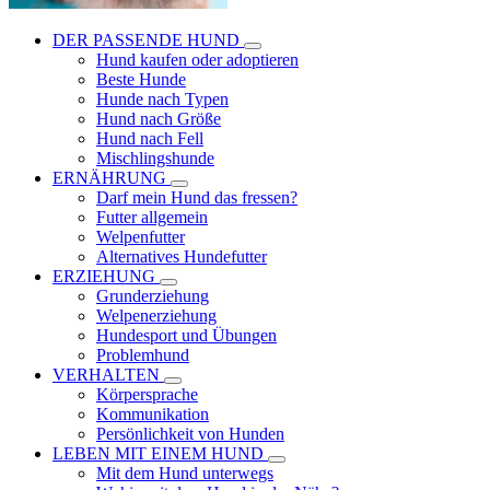
DER PASSENDE HUND
Hund kaufen oder adoptieren
Beste Hunde
Hunde nach Typen
Hund nach Größe
Hund nach Fell
Mischlingshunde
ERNÄHRUNG
Darf mein Hund das fressen?
Futter allgemein
Welpenfutter
Alternatives Hundefutter
ERZIEHUNG
Grunderziehung
Welpenerziehung
Hundesport und Übungen
Problemhund
VERHALTEN
Körpersprache
Kommunikation
Persönlichkeit von Hunden
LEBEN MIT EINEM HUND
Mit dem Hund unterwegs