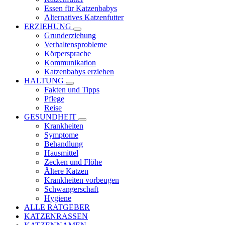
Essen für Katzenbabys
Alternatives Katzenfutter
ERZIEHUNG
Grunderziehung
Verhaltensprobleme
Körpersprache
Kommunikation
Katzenbabys erziehen
HALTUNG
Fakten und Tipps
Pflege
Reise
GESUNDHEIT
Krankheiten
Symptome
Behandlung
Hausmittel
Zecken und Flöhe
Ältere Katzen
Krankheiten vorbeugen
Schwangerschaft
Hygiene
ALLE RATGEBER
KATZENRASSEN