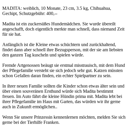
MADITA: weiblich, 10 Monate, 23 cm, 3.5 kg, Chihuahua,
Gechipt, Schutzgebühr: 400,--
Madita ist ein zuckersüßes Hundemädchen. Sie wurde übereilt
angeschafft, doch eigentlich merkte man schnell, dass niemand Zeit
für sie hat.
Anfänglich ist die Kleine etwas schüchtern und zurückhaltend,
findet dann aber schnell ihre Bezugsperson, mit der sie am liebsten
den ganzen Tag kuscheln und spielen würde.
Fremde Artgenossen beäugt sie erstmal misstrauisch, mit dem Hund
der Pflegefamilie versteht sie sich jedoch sehr gut. Katzen müssten
schon Gefallen daran finden, ein echter Spielpartner zu sein.
In ihrer neuen Familie sollten die Kinder schon etwas älter sein und
über einen souveränen Ersthund würde sich Madita bestimmt
freuen. Im Auto fährt die kleine Hündin prima mit. Madita lebt bei
ihrer Pflegefamilie im Haus mit Garten, das würden wir ihr gerne
auch in Zukunft ermöglichen..
Wenn Sie unsere Prinzessin kennenlernen möchten, melden Sie sich
gerne bei der Tierhilfe Franken.