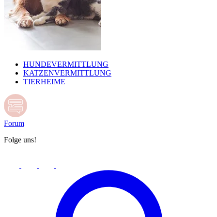
HUNDEVERMITTLUNG
KATZENVERMITTLUNG
TIERHEIME
Forum
Folge uns!