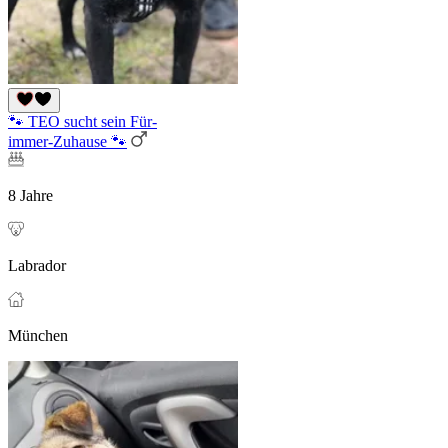
🐾 TEO sucht sein Für-
immer-Zuhause 🐾
8 Jahre
Labrador
München