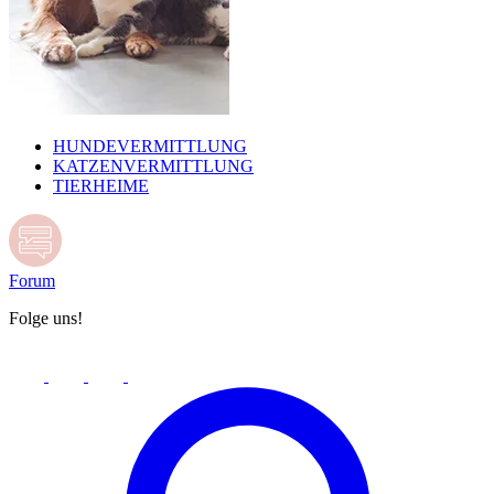
HUNDEVERMITTLUNG
KATZENVERMITTLUNG
TIERHEIME
Forum
Folge uns!