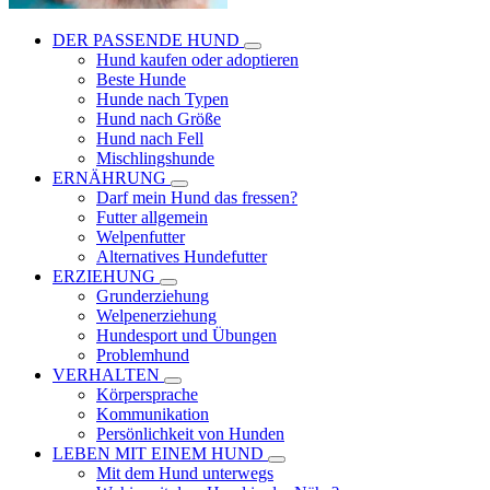
DER PASSENDE HUND
Hund kaufen oder adoptieren
Beste Hunde
Hunde nach Typen
Hund nach Größe
Hund nach Fell
Mischlingshunde
ERNÄHRUNG
Darf mein Hund das fressen?
Futter allgemein
Welpenfutter
Alternatives Hundefutter
ERZIEHUNG
Grunderziehung
Welpenerziehung
Hundesport und Übungen
Problemhund
VERHALTEN
Körpersprache
Kommunikation
Persönlichkeit von Hunden
LEBEN MIT EINEM HUND
Mit dem Hund unterwegs