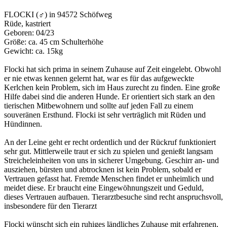
FLOCKI (♂) in 94572 Schöfweg
Rüde, kastriert
Geboren: 04/23
Größe: ca. 45 cm Schulterhöhe
Gewicht: ca. 15kg
Flocki hat sich prima in seinem Zuhause auf Zeit eingelebt. Obwohl
er nie etwas kennen gelernt hat, war es für das aufgeweckte
Kerlchen kein Problem, sich im Haus zurecht zu finden. Eine große
Hilfe dabei sind die anderen Hunde. Er orientiert sich stark an den
tierischen Mitbewohnern und sollte auf jeden Fall zu einem
souveränen Ersthund. Flocki ist sehr verträglich mit Rüden und
Hündinnen.
An der Leine geht er recht ordentlich und der Rückruf funktioniert
sehr gut. Mittlerweile traut er sich zu spielen und genießt langsam
Streicheleinheiten von uns in sicherer Umgebung. Geschirr an- und
ausziehen, bürsten und abtrocknen ist kein Problem, sobald er
Vertrauen gefasst hat. Fremde Menschen findet er unheimlich und
meidet diese. Er braucht eine Eingewöhnungszeit und Geduld,
dieses Vertrauen aufbauen. Tierarztbesuche sind recht anspruchsvoll,
insbesondere für den Tierarzt
Flocki wünscht sich ein ruhiges ländliches Zuhause mit erfahrenen,