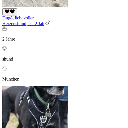
Dugó, liebevoller
Herzenshund, ca. 2 Jah
2 Jahre
shund
München