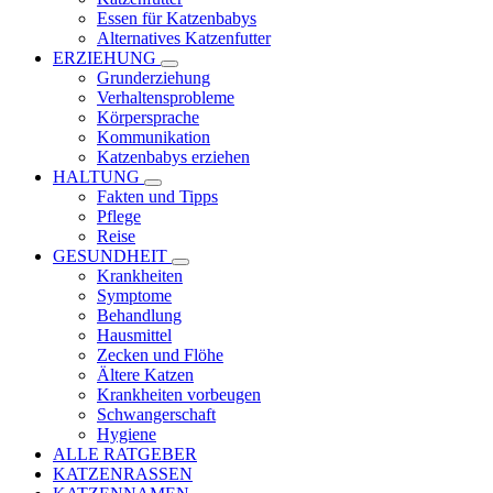
Essen für Katzenbabys
Alternatives Katzenfutter
ERZIEHUNG
Grunderziehung
Verhaltensprobleme
Körpersprache
Kommunikation
Katzenbabys erziehen
HALTUNG
Fakten und Tipps
Pflege
Reise
GESUNDHEIT
Krankheiten
Symptome
Behandlung
Hausmittel
Zecken und Flöhe
Ältere Katzen
Krankheiten vorbeugen
Schwangerschaft
Hygiene
ALLE RATGEBER
KATZENRASSEN