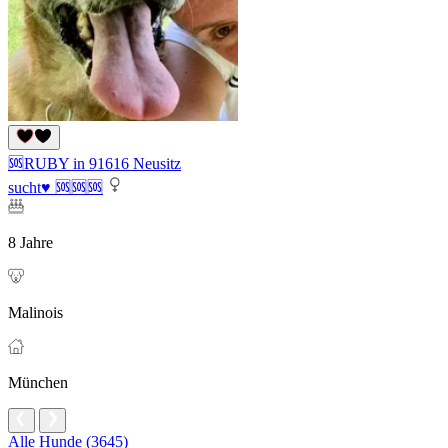
🆘RUBY in 91616 Neusitz
sucht♥ 🆘🆘🆘
8 Jahre
Malinois
München
Alle Hunde (3645)