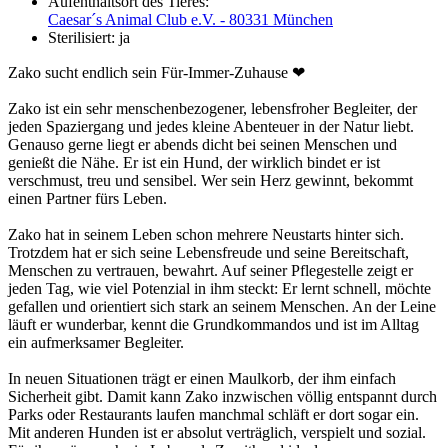
Aufenthaltsort des Tieres:
Caesar´s Animal Club e.V. - 80331 München
Sterilisiert:
ja
Zako sucht endlich sein Für-Immer-Zuhause ❤
Zako ist ein sehr menschenbezogener, lebensfroher Begleiter, der
jeden Spaziergang und jedes kleine Abenteuer in der Natur liebt.
Genauso gerne liegt er abends dicht bei seinen Menschen und
genießt die Nähe. Er ist ein Hund, der wirklich bindet er ist
verschmust, treu und sensibel. Wer sein Herz gewinnt, bekommt
einen Partner fürs Leben.
Zako hat in seinem Leben schon mehrere Neustarts hinter sich.
Trotzdem hat er sich seine Lebensfreude und seine Bereitschaft,
Menschen zu vertrauen, bewahrt. Auf seiner Pflegestelle zeigt er
jeden Tag, wie viel Potenzial in ihm steckt: Er lernt schnell, möchte
gefallen und orientiert sich stark an seinem Menschen. An der Leine
läuft er wunderbar, kennt die Grundkommandos und ist im Alltag
ein aufmerksamer Begleiter.
In neuen Situationen trägt er einen Maulkorb, der ihm einfach
Sicherheit gibt. Damit kann Zako inzwischen völlig entspannt durch
Parks oder Restaurants laufen manchmal schläft er dort sogar ein.
Mit anderen Hunden ist er absolut verträglich, verspielt und sozial.