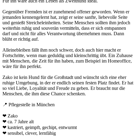
Für ihn wäre auch ein Leben als Zweithund ideal.
Gegenüber Fremden ist er zunehmend offener geworden. Wenn er
jemanden kennengelernt hat, zeigt er seine sanfte, liebevolle Seite
und genießt Streicheleinheiten. Seine Menschen sollten ihm jedoch
weiterhin ruhig und souverän vermitteln, dass er sich entspannen
darf und nicht für alles Verantwortung übernehmen muss. Dann
blüht er richtig auf.
Alleinebleiben fällt ihm noch schwer, doch auch hier macht er
Fortschritte, wenn man geduldig und kleinschrittig übt. Ein Zuhause
mit Menschen, die Zeit für ihn haben, zum Beispiel im Homeoffice,
wäre für ihn perfekt.
Zako ist kein Hund für die Großstadt und wünscht sich eine eher
ruhige Umgebung, in der er endlich seinen festen Platz findet. Er hat
so viel Liebe, Loyalität und Freude zu geben. Er braucht nur die
Menschen, die ihm diese Chance schenken.
📍 Pflegestelle in München
❤ Zako
❤ ca. 7 Jahre alt
❤ kastriert, geimpft, gechipt, entwurmt
❤ sensibel, clever, lernfähig