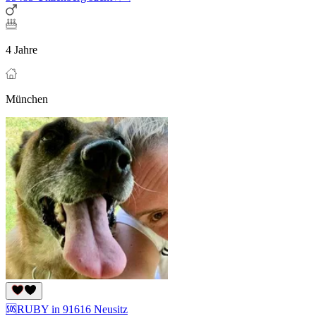
4 Jahre
München
🆘RUBY in 91616 Neusitz