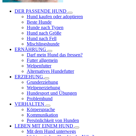
DER PASSENDE HUND
Hund kaufen oder adoptieren
Beste Hunde
Hunde nach Typen
Hund nach Größe
Hund nach Fell
Mischlingshunde
ERNÄHRUNG
Darf mein Hund das fressen?
Futter allgemein
Welpenfutter
Alternatives Hundefutter
ERZIEHUNG
Grunderziehung
Welpenerziehung
Hundesport und Übungen
Problemhund
VERHALTEN
Körpersprache
Kommunikation
Persönlichkeit von Hunden
LEBEN MIT EINEM HUND
Mit dem Hund unterwegs