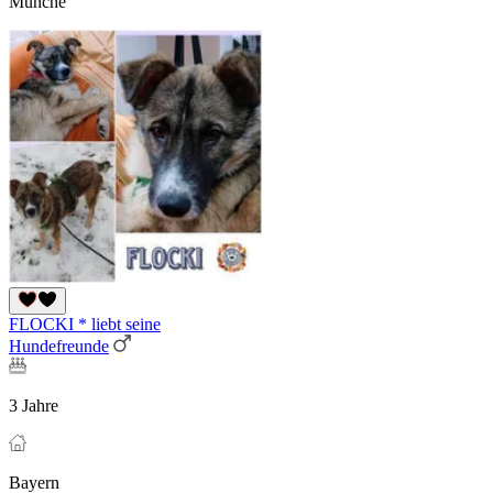
Münche
FLOCKI * liebt seine
Hundefreunde
3 Jahre
Bayern