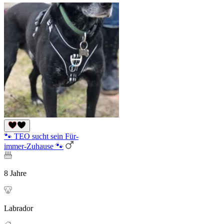
🐾 TEO sucht sein Für-
immer-Zuhause 🐾
8 Jahre
Labrador