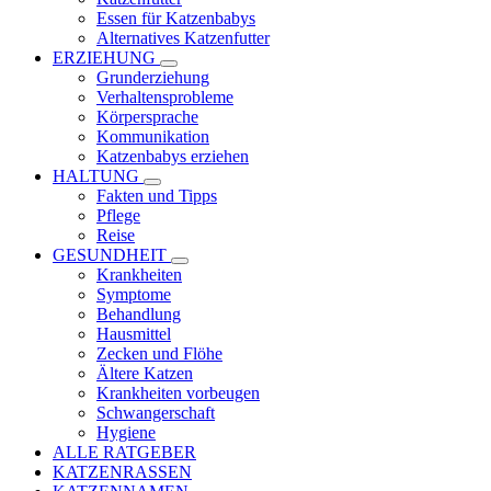
Essen für Katzenbabys
Alternatives Katzenfutter
ERZIEHUNG
Grunderziehung
Verhaltensprobleme
Körpersprache
Kommunikation
Katzenbabys erziehen
HALTUNG
Fakten und Tipps
Pflege
Reise
GESUNDHEIT
Krankheiten
Symptome
Behandlung
Hausmittel
Zecken und Flöhe
Ältere Katzen
Krankheiten vorbeugen
Schwangerschaft
Hygiene
ALLE RATGEBER
KATZENRASSEN