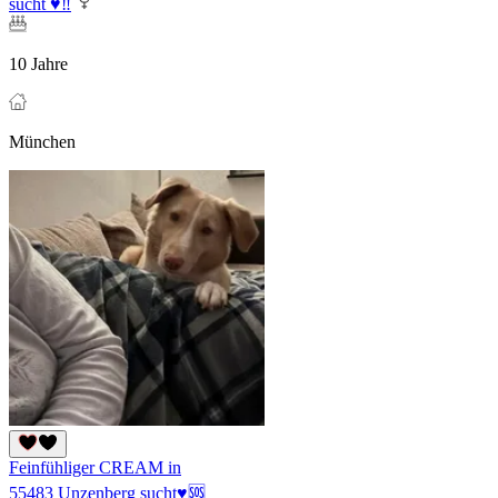
sucht ♥‼
10 Jahre
München
Feinfühliger CREAM in
55483 Unzenberg sucht♥🆘