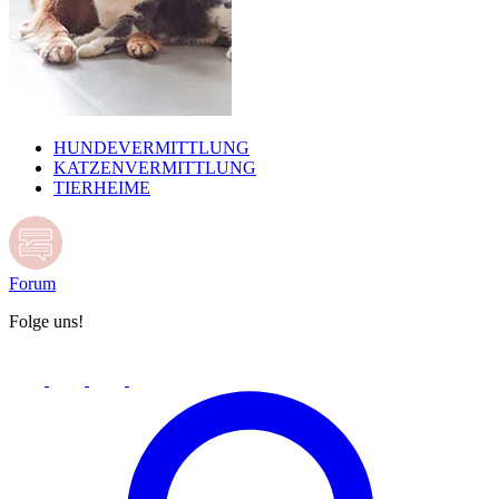
HUNDEVERMITTLUNG
KATZENVERMITTLUNG
TIERHEIME
Forum
Folge uns!