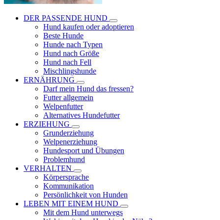
DER PASSENDE HUND
Hund kaufen oder adoptieren
Beste Hunde
Hunde nach Typen
Hund nach Größe
Hund nach Fell
Mischlingshunde
ERNÄHRUNG
Darf mein Hund das fressen?
Futter allgemein
Welpenfutter
Alternatives Hundefutter
ERZIEHUNG
Grunderziehung
Welpenerziehung
Hundesport und Übungen
Problemhund
VERHALTEN
Körpersprache
Kommunikation
Persönlichkeit von Hunden
LEBEN MIT EINEM HUND
Mit dem Hund unterwegs