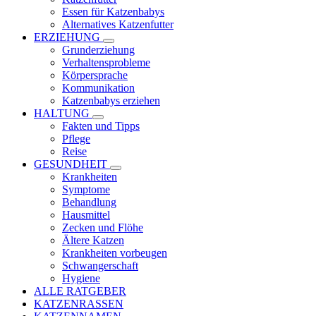
Essen für Katzenbabys
Alternatives Katzenfutter
ERZIEHUNG
Grunderziehung
Verhaltensprobleme
Körpersprache
Kommunikation
Katzenbabys erziehen
HALTUNG
Fakten und Tipps
Pflege
Reise
GESUNDHEIT
Krankheiten
Symptome
Behandlung
Hausmittel
Zecken und Flöhe
Ältere Katzen
Krankheiten vorbeugen
Schwangerschaft
Hygiene
ALLE RATGEBER
KATZENRASSEN