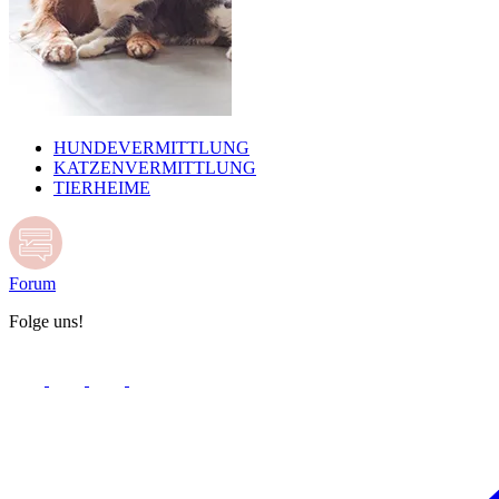
HUNDEVERMITTLUNG
KATZENVERMITTLUNG
TIERHEIME
Forum
Folge uns!