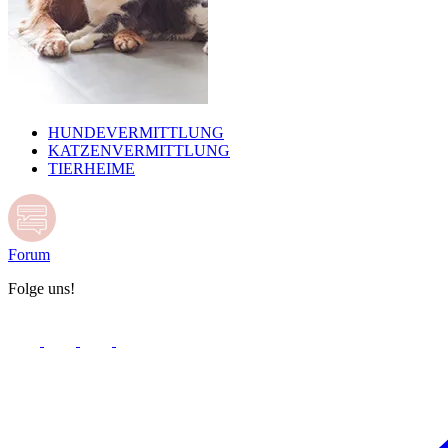
HUNDEVERMITTLUNG
KATZENVERMITTLUNG
TIERHEIME
Forum
Folge uns!