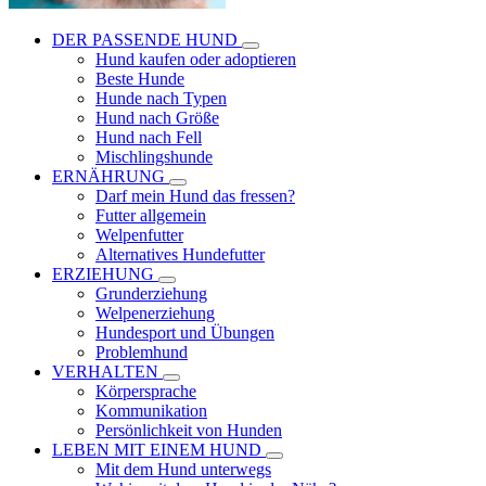
DER PASSENDE HUND
Hund kaufen oder adoptieren
Beste Hunde
Hunde nach Typen
Hund nach Größe
Hund nach Fell
Mischlingshunde
ERNÄHRUNG
Darf mein Hund das fressen?
Futter allgemein
Welpenfutter
Alternatives Hundefutter
ERZIEHUNG
Grunderziehung
Welpenerziehung
Hundesport und Übungen
Problemhund
VERHALTEN
Körpersprache
Kommunikation
Persönlichkeit von Hunden
LEBEN MIT EINEM HUND
Mit dem Hund unterwegs