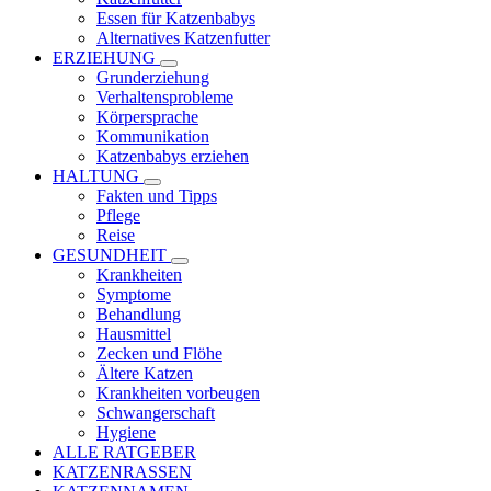
Essen für Katzenbabys
Alternatives Katzenfutter
ERZIEHUNG
Grunderziehung
Verhaltensprobleme
Körpersprache
Kommunikation
Katzenbabys erziehen
HALTUNG
Fakten und Tipps
Pflege
Reise
GESUNDHEIT
Krankheiten
Symptome
Behandlung
Hausmittel
Zecken und Flöhe
Ältere Katzen
Krankheiten vorbeugen
Schwangerschaft
Hygiene
ALLE RATGEBER
KATZENRASSEN