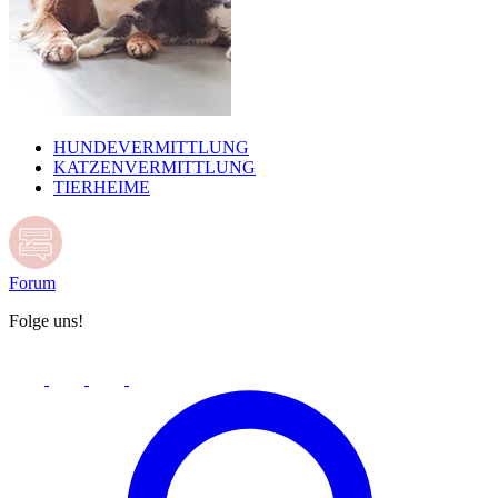
HUNDEVERMITTLUNG
KATZENVERMITTLUNG
TIERHEIME
Forum
Folge uns!