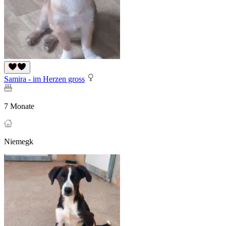
Samira - im Herzen gross
7 Monate
Niemegk