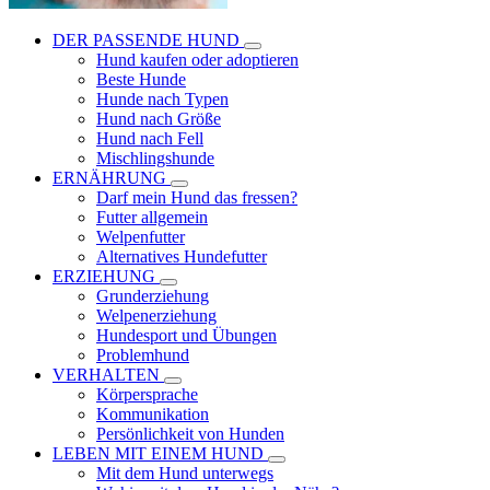
DER PASSENDE HUND
Hund kaufen oder adoptieren
Beste Hunde
Hunde nach Typen
Hund nach Größe
Hund nach Fell
Mischlingshunde
ERNÄHRUNG
Darf mein Hund das fressen?
Futter allgemein
Welpenfutter
Alternatives Hundefutter
ERZIEHUNG
Grunderziehung
Welpenerziehung
Hundesport und Übungen
Problemhund
VERHALTEN
Körpersprache
Kommunikation
Persönlichkeit von Hunden
LEBEN MIT EINEM HUND
Mit dem Hund unterwegs