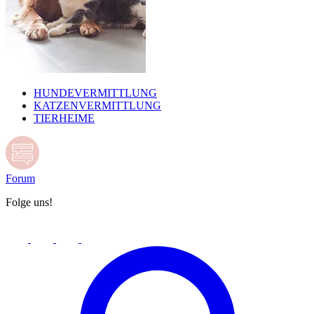
HUNDEVERMITTLUNG
KATZENVERMITTLUNG
TIERHEIME
Forum
Folge uns!