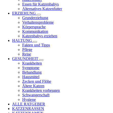
Essen für Katzenbabys
Alternatives Katzenfutter
ERZIEHUNG
Grunderziehung
Verhaltensprobleme
Körpersprache
Kommunikation
Katzenbabys erziehen
HALTUNG
Fakten und Tipps
Pflege
Reise
GESUNDHEIT
Krankheiten
Symptome
Behandlung
Hausmittel
Zecken und Flöhe
Ältere Katzen
Krankheiten vorbeugen
Schwangerschaft
Hygiene
ALLE RATGEBER
KATZENRASSEN