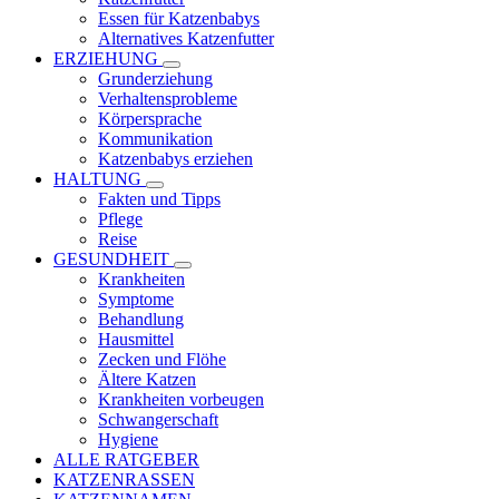
Essen für Katzenbabys
Alternatives Katzenfutter
ERZIEHUNG
Grunderziehung
Verhaltensprobleme
Körpersprache
Kommunikation
Katzenbabys erziehen
HALTUNG
Fakten und Tipps
Pflege
Reise
GESUNDHEIT
Krankheiten
Symptome
Behandlung
Hausmittel
Zecken und Flöhe
Ältere Katzen
Krankheiten vorbeugen
Schwangerschaft
Hygiene
ALLE RATGEBER
KATZENRASSEN