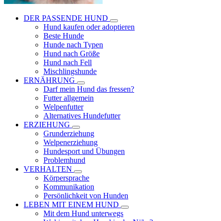
DER PASSENDE HUND
Hund kaufen oder adoptieren
Beste Hunde
Hunde nach Typen
Hund nach Größe
Hund nach Fell
Mischlingshunde
ERNÄHRUNG
Darf mein Hund das fressen?
Futter allgemein
Welpenfutter
Alternatives Hundefutter
ERZIEHUNG
Grunderziehung
Welpenerziehung
Hundesport und Übungen
Problemhund
VERHALTEN
Körpersprache
Kommunikation
Persönlichkeit von Hunden
LEBEN MIT EINEM HUND
Mit dem Hund unterwegs