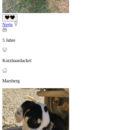
Nerja
5 Jahre
Kurzhaardackel
Marsberg