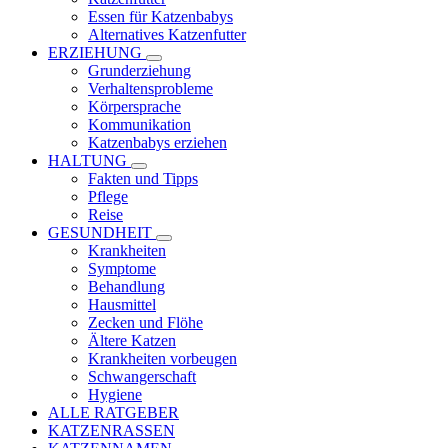
Essen für Katzenbabys
Alternatives Katzenfutter
ERZIEHUNG
Grunderziehung
Verhaltensprobleme
Körpersprache
Kommunikation
Katzenbabys erziehen
HALTUNG
Fakten und Tipps
Pflege
Reise
GESUNDHEIT
Krankheiten
Symptome
Behandlung
Hausmittel
Zecken und Flöhe
Ältere Katzen
Krankheiten vorbeugen
Schwangerschaft
Hygiene
ALLE RATGEBER
KATZENRASSEN