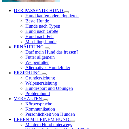
DER PASSENDE HUND
Hund kaufen oder adoptieren
Beste Hunde
Hunde nach Typen
Hund nach Größe
Hund nach Fell
Mischlingshunde
ERNÄHRUNG
Darf mein Hund das fressen?
Futter allgemein
Welpenfutter
Alternatives Hundefutter
ERZIEHUNG
Grunderziehung
Welpenerziehung
Hundesport und Übungen
Problemhund
VERHALTEN
Körpersprache
Kommunikation
Persönlichkeit von Hunden
LEBEN MIT EINEM HUND
Mit dem Hund unterwegs