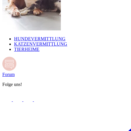
HUNDEVERMITTLUNG
KATZENVERMITTLUNG
TIERHEIME
Forum
Folge uns!