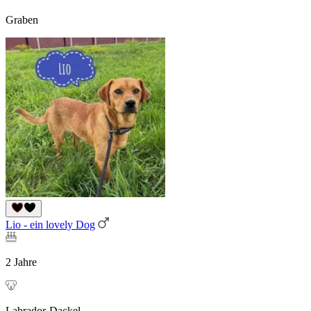
Graben
Lio - ein lovely Dog
2 Jahre
Labrador-Dackel