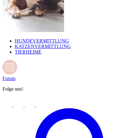
HUNDEVERMITTLUNG
KATZENVERMITTLUNG
TIERHEIME
Forum
Folge uns!