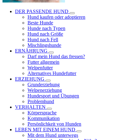
DER PASSENDE HUND
Hund kaufen oder adoptieren
Beste Hunde
Hunde nach Typen
Hund nach Größe
Hund nach Fell
Mischlingshunde
ERNÄHRUNG
Darf mein Hund das fressen?
Futter allgemein
Welpenfutter
Alternatives Hundefutter
ERZIEHUNG
Grunderziehung
Welpenerziehung
Hundesport und Übungen
Problemhund
VERHALTEN
Körpersprache
Kommunikation
Persönlichkeit von Hunden
LEBEN MIT EINEM HUND
Mit dem Hund unterwegs