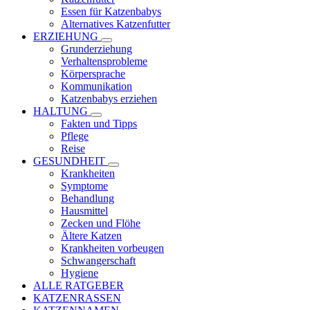
Essen für Katzenbabys
Alternatives Katzenfutter
ERZIEHUNG
Grunderziehung
Verhaltensprobleme
Körpersprache
Kommunikation
Katzenbabys erziehen
HALTUNG
Fakten und Tipps
Pflege
Reise
GESUNDHEIT
Krankheiten
Symptome
Behandlung
Hausmittel
Zecken und Flöhe
Ältere Katzen
Krankheiten vorbeugen
Schwangerschaft
Hygiene
ALLE RATGEBER
KATZENRASSEN