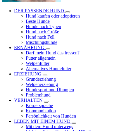
DER PASSENDE HUND
Hund kaufen oder adoptieren
Beste Hunde
Hunde nach Typen
Hund nach Größe
Hund nach Fell
Mischlingshunde
ERNÄHRUNG
Darf mein Hund das fressen?
Futter allgemein
Welpenfutter
Alternatives Hundefutter
ERZIEHUNG
Grunderziehung
Welpenerziehung
Hundesport und Übungen
Problemhund
VERHALTEN
Körpersprache
Kommunikation
Persönlichkeit von Hunden
LEBEN MIT EINEM HUND
Mit dem Hund unterwegs