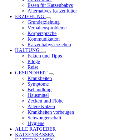
Essen für Katzenbabys
Alternatives Katzenfutter
ERZIEHUNG
Grunderziehung
Verhaltensprobleme
Körpersprache
Kommunikation
Katzenbabys erziehen
HALTUNG
Fakten und Tipps
Pflege
Reise
GESUNDHEIT
Krankheiten
Symptome
Behandlung
Hausmittel
Zecken und Flöhe
Ältere Katzen
Krankheiten vorbeugen
Schwangerschaft
Hygiene
ALLE RATGEBER
KATZENRASSEN