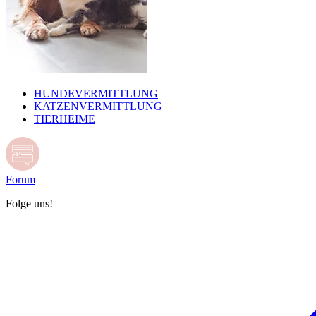
HUNDEVERMITTLUNG
KATZENVERMITTLUNG
TIERHEIME
Forum
Folge uns!