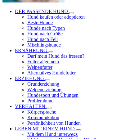
DER PASSENDE HUND
Hund kaufen oder adoptieren
Beste Hunde
Hunde nach Typen
Hund nach Größe
Hund nach Fell
Mischlingshunde
ERNÄHRUNG
Darf mein Hund das fressen?
Futter allgemein
Welpenfutter
Alternatives Hundefutter
ERZIEHUNG
Grunderziehung
Welpenerziehung
Hundesport und Übungen
Problemhund
VERHALTEN
Körpersprache
Kommunikation
Persönlichkeit von Hunden
LEBEN MIT EINEM HUND
Mit dem Hund unterwegs