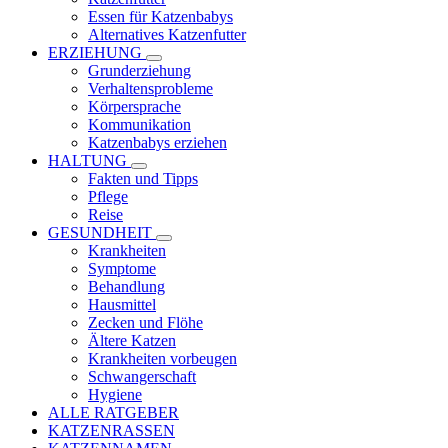
Essen für Katzenbabys
Alternatives Katzenfutter
ERZIEHUNG
Grunderziehung
Verhaltensprobleme
Körpersprache
Kommunikation
Katzenbabys erziehen
HALTUNG
Fakten und Tipps
Pflege
Reise
GESUNDHEIT
Krankheiten
Symptome
Behandlung
Hausmittel
Zecken und Flöhe
Ältere Katzen
Krankheiten vorbeugen
Schwangerschaft
Hygiene
ALLE RATGEBER
KATZENRASSEN