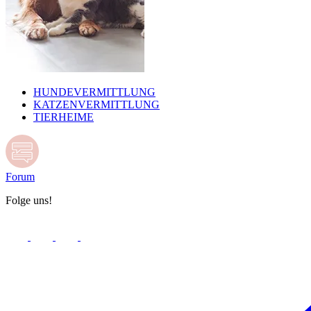
HUNDEVERMITTLUNG
KATZENVERMITTLUNG
TIERHEIME
Forum
Folge uns!