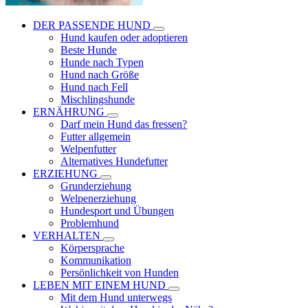
DER PASSENDE HUND
Hund kaufen oder adoptieren
Beste Hunde
Hunde nach Typen
Hund nach Größe
Hund nach Fell
Mischlingshunde
ERNÄHRUNG
Darf mein Hund das fressen?
Futter allgemein
Welpenfutter
Alternatives Hundefutter
ERZIEHUNG
Grunderziehung
Welpenerziehung
Hundesport und Übungen
Problemhund
VERHALTEN
Körpersprache
Kommunikation
Persönlichkeit von Hunden
LEBEN MIT EINEM HUND
Mit dem Hund unterwegs