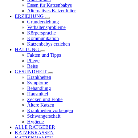
Essen für Katzenbabys
Alternatives Katzenfutter
ERZIEHUNG
Grunderziehung
Verhaltensprobleme
Körpersprache
Kommunikation
Katzenbabys erziehen
HALTUNG
Fakten und Tipps
Pflege
Reise
GESUNDHEIT
Krankheiten
Symptome
Behandlung
Hausmittel
Zecken und Flöhe
Ältere Katzen
Krankheiten vorbeugen
Schwangerschaft
Hygiene
ALLE RATGEBER
KATZENRASSEN