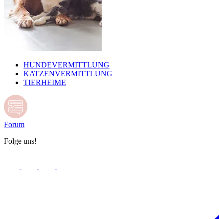
HUNDEVERMITTLUNG
KATZENVERMITTLUNG
TIERHEIME
Forum
Folge uns!