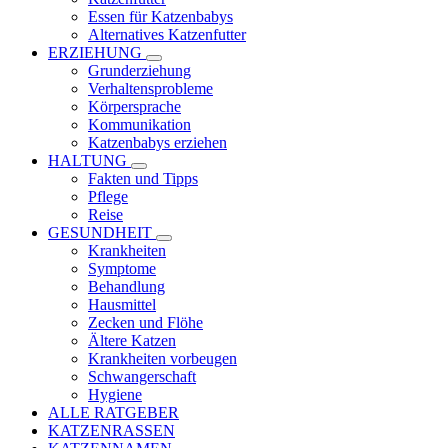
Essen für Katzenbabys
Alternatives Katzenfutter
ERZIEHUNG
Grunderziehung
Verhaltensprobleme
Körpersprache
Kommunikation
Katzenbabys erziehen
HALTUNG
Fakten und Tipps
Pflege
Reise
GESUNDHEIT
Krankheiten
Symptome
Behandlung
Hausmittel
Zecken und Flöhe
Ältere Katzen
Krankheiten vorbeugen
Schwangerschaft
Hygiene
ALLE RATGEBER
KATZENRASSEN