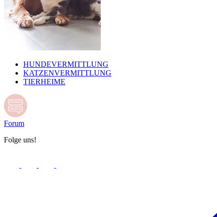
HUNDEVERMITTLUNG
KATZENVERMITTLUNG
TIERHEIME
Forum
Folge uns!