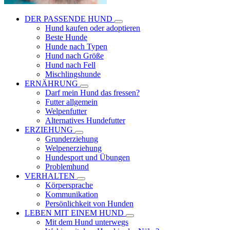
DER PASSENDE HUND
Hund kaufen oder adoptieren
Beste Hunde
Hunde nach Typen
Hund nach Größe
Hund nach Fell
Mischlingshunde
ERNÄHRUNG
Darf mein Hund das fressen?
Futter allgemein
Welpenfutter
Alternatives Hundefutter
ERZIEHUNG
Grunderziehung
Welpenerziehung
Hundesport und Übungen
Problemhund
VERHALTEN
Körpersprache
Kommunikation
Persönlichkeit von Hunden
LEBEN MIT EINEM HUND
Mit dem Hund unterwegs