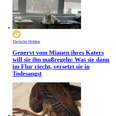
Tierische Helden
Genervt vom Miauen ihres Katers
will sie ihn maßregeln: Was sie dann
im Flur riecht, versetzt sie in
Todesangst