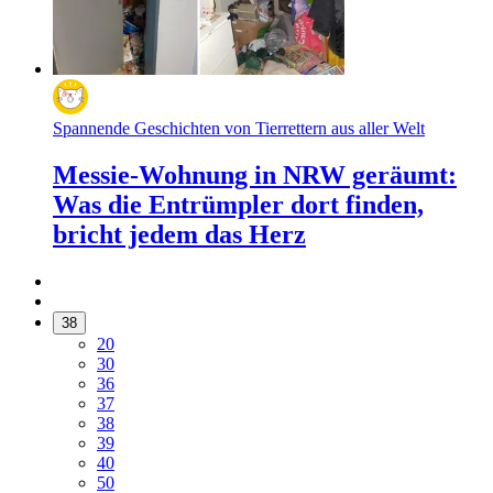
Spannende Geschichten von Tierrettern aus aller Welt
Messie-Wohnung in NRW geräumt:
Was die Entrümpler dort finden,
bricht jedem das Herz
38
20
30
36
37
38
39
40
50