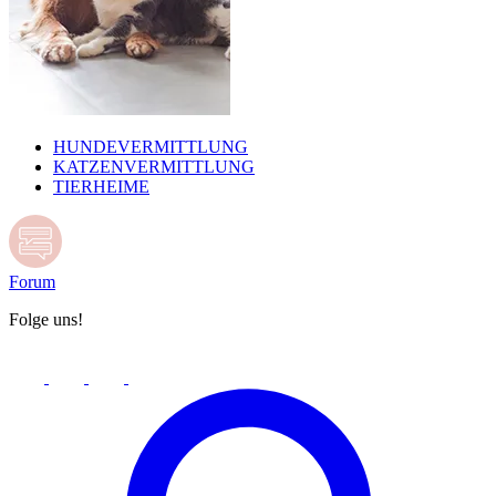
HUNDEVERMITTLUNG
KATZENVERMITTLUNG
TIERHEIME
Forum
Folge uns!