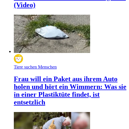
(Video)
Tiere suchen Menschen
Frau will ein Paket aus ihrem Auto
holen und hört ein Wimmern: Was sie
in einer Plastiktüte findet, ist
entsetzlich