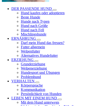
DER PASSENDE HUND
Hund kaufen oder adoptieren
Beste Hunde
Hunde nach Typen
Hund nach Größe
Hund nach Fell
Mischlingshunde
ERNÄHRUNG
Darf mein Hund das fressen?
Futter allgemein
Welpenfutter
Alternatives Hundefutter
ERZIEHUNG
Grunderziehung
Welpenerziehung
Hundesport und Übungen
Problemhund
VERHALTEN
Körpersprache
Kommunikation
Persönlichkeit von Hunden
LEBEN MIT EINEM HUND
Mit dem Hund unterwegs