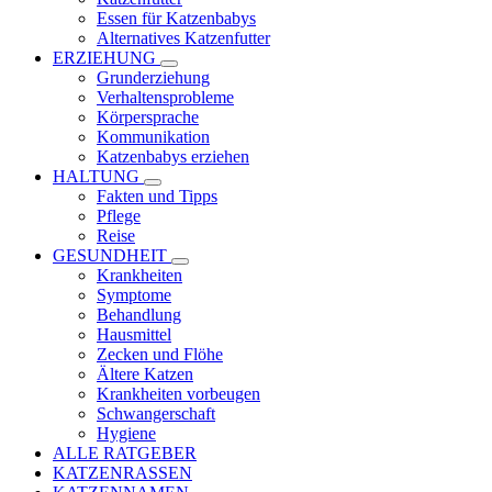
Essen für Katzenbabys
Alternatives Katzenfutter
ERZIEHUNG
Grunderziehung
Verhaltensprobleme
Körpersprache
Kommunikation
Katzenbabys erziehen
HALTUNG
Fakten und Tipps
Pflege
Reise
GESUNDHEIT
Krankheiten
Symptome
Behandlung
Hausmittel
Zecken und Flöhe
Ältere Katzen
Krankheiten vorbeugen
Schwangerschaft
Hygiene
ALLE RATGEBER
KATZENRASSEN