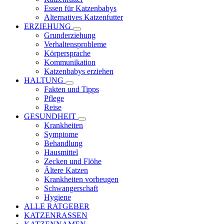
Essen für Katzenbabys
Alternatives Katzenfutter
ERZIEHUNG
Grunderziehung
Verhaltensprobleme
Körpersprache
Kommunikation
Katzenbabys erziehen
HALTUNG
Fakten und Tipps
Pflege
Reise
GESUNDHEIT
Krankheiten
Symptome
Behandlung
Hausmittel
Zecken und Flöhe
Ältere Katzen
Krankheiten vorbeugen
Schwangerschaft
Hygiene
ALLE RATGEBER
KATZENRASSEN