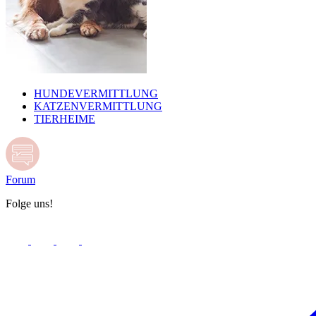
HUNDEVERMITTLUNG
KATZENVERMITTLUNG
TIERHEIME
Forum
Folge uns!