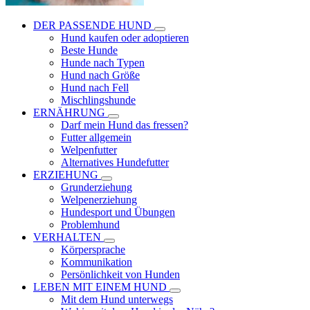
DER PASSENDE HUND
Hund kaufen oder adoptieren
Beste Hunde
Hunde nach Typen
Hund nach Größe
Hund nach Fell
Mischlingshunde
ERNÄHRUNG
Darf mein Hund das fressen?
Futter allgemein
Welpenfutter
Alternatives Hundefutter
ERZIEHUNG
Grunderziehung
Welpenerziehung
Hundesport und Übungen
Problemhund
VERHALTEN
Körpersprache
Kommunikation
Persönlichkeit von Hunden
LEBEN MIT EINEM HUND
Mit dem Hund unterwegs