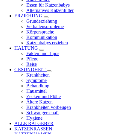
Essen für Katzenbabys
Alternatives Katzenfutter
ERZIEHUNG
Grunderziehung
Verhaltensprobleme
Körpersprache
Kommunikation
Katzenbabys erziehen
HALTUNG
Fakten und Tipps
Pflege
Reise
GESUNDHEIT
Krankheiten
Symptome
Behandlung
Hausmittel
Zecken und Flöhe
Ältere Katzen
Krankheiten vorbeugen
Schwangerschaft
Hygiene
ALLE RATGEBER
KATZENRASSEN