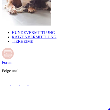
HUNDEVERMITTLUNG
KATZENVERMITTLUNG
TIERHEIME
Forum
Folge uns!