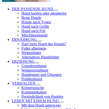
DER PASSENDE HUND
Hund kaufen oder adoptieren
Beste Hunde
Hunde nach Typen
Hund nach Größe
Hund nach Fell
Mischlingshunde
ERNÄHRUNG
Darf mein Hund das fressen?
Futter allgemein
Welpenfutter
Alternatives Hundefutter
ERZIEHUNG
Grunderziehung
Welpenerziehung
Hundesport und Übungen
Problemhund
VERHALTEN
Körpersprache
Kommunikation
Persönlichkeit von Hunden
LEBEN MIT EINEM HUND
Mit dem Hund unterwegs