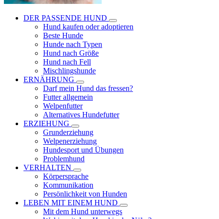
DER PASSENDE HUND
Hund kaufen oder adoptieren
Beste Hunde
Hunde nach Typen
Hund nach Größe
Hund nach Fell
Mischlingshunde
ERNÄHRUNG
Darf mein Hund das fressen?
Futter allgemein
Welpenfutter
Alternatives Hundefutter
ERZIEHUNG
Grunderziehung
Welpenerziehung
Hundesport und Übungen
Problemhund
VERHALTEN
Körpersprache
Kommunikation
Persönlichkeit von Hunden
LEBEN MIT EINEM HUND
Mit dem Hund unterwegs