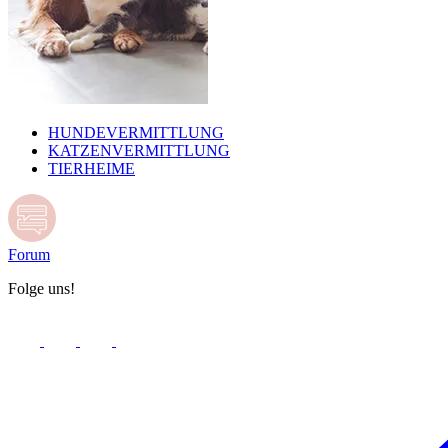
HUNDEVERMITTLUNG
KATZENVERMITTLUNG
TIERHEIME
Forum
Folge uns!