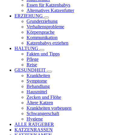
Essen für Katzenbabys
Alternatives Katzenfutter
ERZIEHUNG
Grunderziehung
Verhaltensprobleme
Körpersprache
Kommunikation
Katzenbabys erziehen
HALTUNG
Fakten und Tipps
Pflege
Reise
GESUNDHEIT
Krankheiten
Symptome
Behandlung
Hausmittel
Zecken und Flöhe
Ältere Katzen
Krankheiten vorbeugen
Schwangerschaft
Hygiene
ALLE RATGEBER
KATZENRASSEN