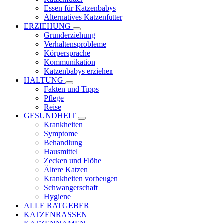
Essen für Katzenbabys
Alternatives Katzenfutter
ERZIEHUNG
Grunderziehung
Verhaltensprobleme
Körpersprache
Kommunikation
Katzenbabys erziehen
HALTUNG
Fakten und Tipps
Pflege
Reise
GESUNDHEIT
Krankheiten
Symptome
Behandlung
Hausmittel
Zecken und Flöhe
Ältere Katzen
Krankheiten vorbeugen
Schwangerschaft
Hygiene
ALLE RATGEBER
KATZENRASSEN