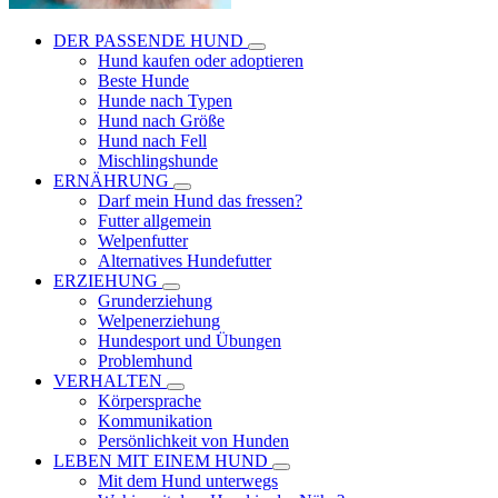
DER PASSENDE HUND
Hund kaufen oder adoptieren
Beste Hunde
Hunde nach Typen
Hund nach Größe
Hund nach Fell
Mischlingshunde
ERNÄHRUNG
Darf mein Hund das fressen?
Futter allgemein
Welpenfutter
Alternatives Hundefutter
ERZIEHUNG
Grunderziehung
Welpenerziehung
Hundesport und Übungen
Problemhund
VERHALTEN
Körpersprache
Kommunikation
Persönlichkeit von Hunden
LEBEN MIT EINEM HUND
Mit dem Hund unterwegs