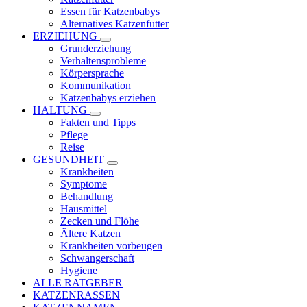
Essen für Katzenbabys
Alternatives Katzenfutter
ERZIEHUNG
Grunderziehung
Verhaltensprobleme
Körpersprache
Kommunikation
Katzenbabys erziehen
HALTUNG
Fakten und Tipps
Pflege
Reise
GESUNDHEIT
Krankheiten
Symptome
Behandlung
Hausmittel
Zecken und Flöhe
Ältere Katzen
Krankheiten vorbeugen
Schwangerschaft
Hygiene
ALLE RATGEBER
KATZENRASSEN