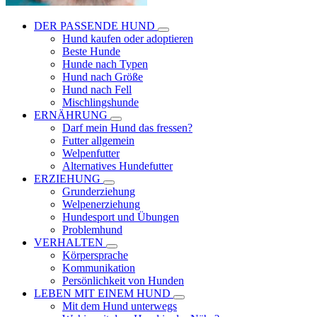
DER PASSENDE HUND
Hund kaufen oder adoptieren
Beste Hunde
Hunde nach Typen
Hund nach Größe
Hund nach Fell
Mischlingshunde
ERNÄHRUNG
Darf mein Hund das fressen?
Futter allgemein
Welpenfutter
Alternatives Hundefutter
ERZIEHUNG
Grunderziehung
Welpenerziehung
Hundesport und Übungen
Problemhund
VERHALTEN
Körpersprache
Kommunikation
Persönlichkeit von Hunden
LEBEN MIT EINEM HUND
Mit dem Hund unterwegs