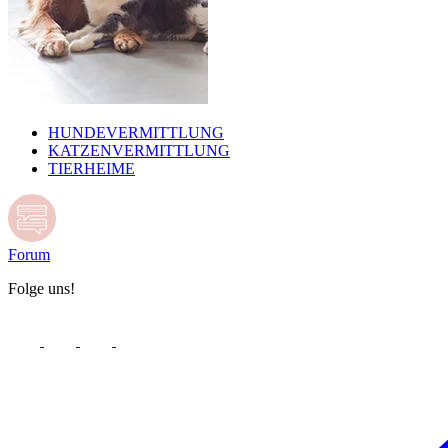
HUNDEVERMITTLUNG
KATZENVERMITTLUNG
TIERHEIME
Forum
Folge uns!