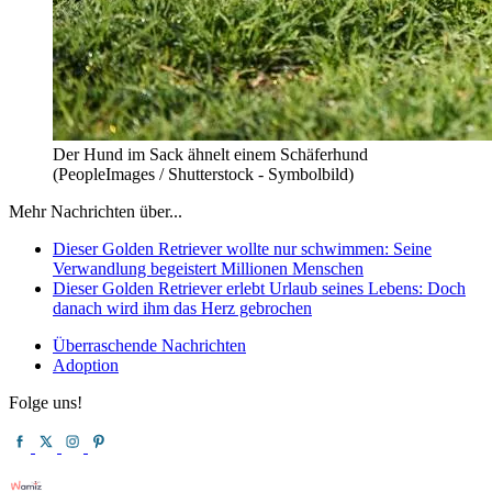
Der Hund im Sack ähnelt einem Schäferhund
(PeopleImages / Shutterstock - Symbolbild)
Mehr Nachrichten über...
Dieser Golden Retriever wollte nur schwimmen: Seine
Verwandlung begeistert Millionen Menschen
Dieser Golden Retriever erlebt Urlaub seines Lebens: Doch
danach wird ihm das Herz gebrochen
Überraschende Nachrichten
Adoption
Folge uns!