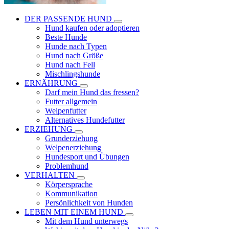
DER PASSENDE HUND
Hund kaufen oder adoptieren
Beste Hunde
Hunde nach Typen
Hund nach Größe
Hund nach Fell
Mischlingshunde
ERNÄHRUNG
Darf mein Hund das fressen?
Futter allgemein
Welpenfutter
Alternatives Hundefutter
ERZIEHUNG
Grunderziehung
Welpenerziehung
Hundesport und Übungen
Problemhund
VERHALTEN
Körpersprache
Kommunikation
Persönlichkeit von Hunden
LEBEN MIT EINEM HUND
Mit dem Hund unterwegs