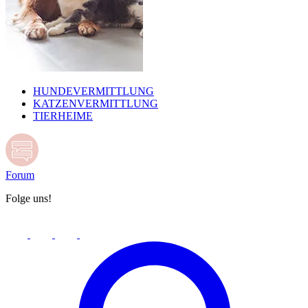
HUNDEVERMITTLUNG
KATZENVERMITTLUNG
TIERHEIME
Forum
Folge uns!