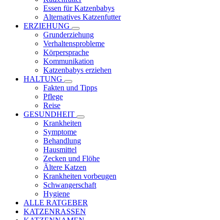
Essen für Katzenbabys
Alternatives Katzenfutter
ERZIEHUNG
Grunderziehung
Verhaltensprobleme
Körpersprache
Kommunikation
Katzenbabys erziehen
HALTUNG
Fakten und Tipps
Pflege
Reise
GESUNDHEIT
Krankheiten
Symptome
Behandlung
Hausmittel
Zecken und Flöhe
Ältere Katzen
Krankheiten vorbeugen
Schwangerschaft
Hygiene
ALLE RATGEBER
KATZENRASSEN