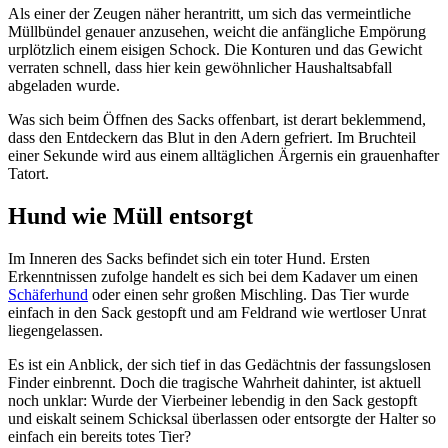
Als einer der Zeugen näher herantritt, um sich das vermeintliche
Müllbündel genauer anzusehen, weicht die anfängliche Empörung
urplötzlich einem eisigen Schock. Die Konturen und das Gewicht
verraten schnell, dass hier kein gewöhnlicher Haushaltsabfall
abgeladen wurde.
Was sich beim Öffnen des Sacks offenbart, ist derart beklemmend,
dass den Entdeckern das Blut in den Adern gefriert. Im Bruchteil
einer Sekunde wird aus einem alltäglichen Ärgernis ein grauenhafter
Tatort.
Hund wie Müll entsorgt
Im Inneren des Sacks befindet sich ein toter Hund. Ersten
Erkenntnissen zufolge handelt es sich bei dem Kadaver um einen
Schäferhund
oder einen sehr großen Mischling. Das Tier wurde
einfach in den Sack gestopft und am Feldrand wie wertloser Unrat
liegengelassen.
Es ist ein Anblick, der sich tief in das Gedächtnis der fassungslosen
Finder einbrennt. Doch die tragische Wahrheit dahinter, ist aktuell
noch unklar: Wurde der Vierbeiner lebendig in den Sack gestopft
und eiskalt seinem Schicksal überlassen oder entsorgte der Halter so
einfach ein bereits totes Tier?