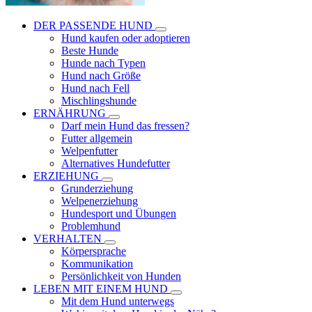
DER PASSENDE HUND
Hund kaufen oder adoptieren
Beste Hunde
Hunde nach Typen
Hund nach Größe
Hund nach Fell
Mischlingshunde
ERNÄHRUNG
Darf mein Hund das fressen?
Futter allgemein
Welpenfutter
Alternatives Hundefutter
ERZIEHUNG
Grunderziehung
Welpenerziehung
Hundesport und Übungen
Problemhund
VERHALTEN
Körpersprache
Kommunikation
Persönlichkeit von Hunden
LEBEN MIT EINEM HUND
Mit dem Hund unterwegs