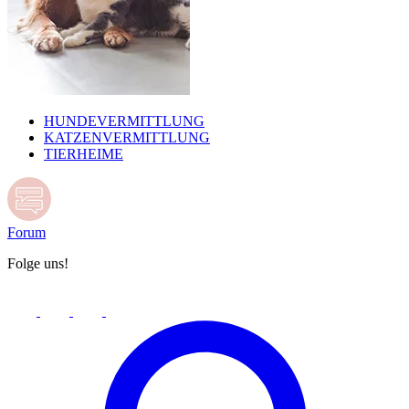
HUNDEVERMITTLUNG
KATZENVERMITTLUNG
TIERHEIME
Forum
Folge uns!