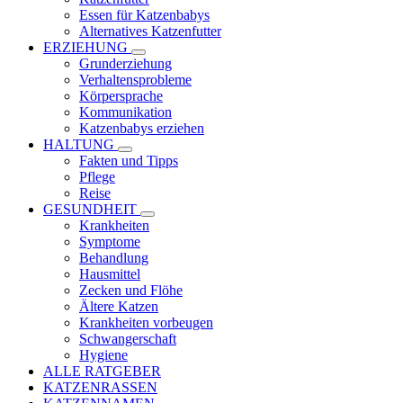
Essen für Katzenbabys
Alternatives Katzenfutter
ERZIEHUNG
Grunderziehung
Verhaltensprobleme
Körpersprache
Kommunikation
Katzenbabys erziehen
HALTUNG
Fakten und Tipps
Pflege
Reise
GESUNDHEIT
Krankheiten
Symptome
Behandlung
Hausmittel
Zecken und Flöhe
Ältere Katzen
Krankheiten vorbeugen
Schwangerschaft
Hygiene
ALLE RATGEBER
KATZENRASSEN