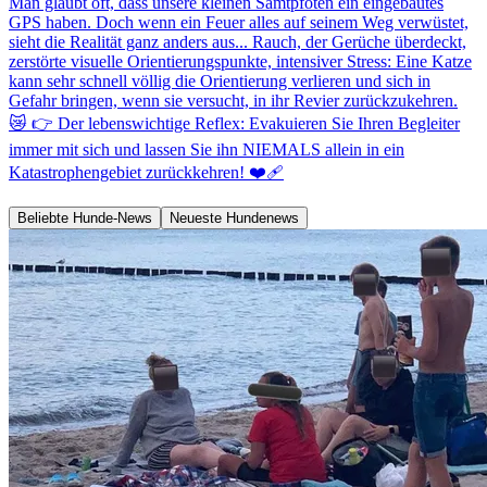
Man glaubt oft, dass unsere kleinen Samtpfoten ein eingebautes
GPS haben. Doch wenn ein Feuer alles auf seinem Weg verwüstet,
sieht die Realität ganz anders aus... Rauch, der Gerüche überdeckt,
zerstörte visuelle Orientierungspunkte, intensiver Stress: Eine Katze
kann sehr schnell völlig die Orientierung verlieren und sich in
Gefahr bringen, wenn sie versucht, in ihr Revier zurückzukehren.
😿 👉 Der lebenswichtige Reflex: Evakuieren Sie Ihren Begleiter
immer mit sich und lassen Sie ihn NIEMALS allein in ein
Katastrophengebiet zurückkehren! ❤️‍🩹
Beliebte Hunde-News
Neueste Hundenews